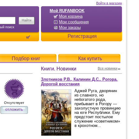
Войти в магазин
Мой RUFANBOOK
Моя корзина
Мои сообщения
ый поиск
Мои заказы
Регистрация
Подбор книг
Как купить
Книги. Новинки
Все новинки
Злотников Р.В., Калинин Д.С.. Рогора.
Дорогой восстания
Аджей Руга, дворянин
из славного, но
небогатого рода,
Отсутствует
прибывает в Рогору —
захолустную провинцию
отложить
на юге Республики. Ему
предстоит постылое
служение «советником»
в крохотном...