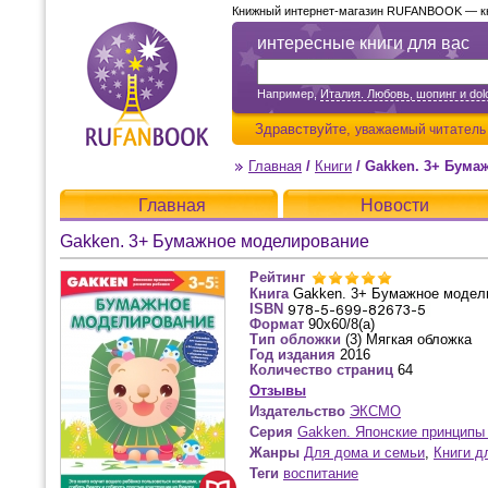
Книжный интернет-магазин RUFANBOOK — кни
интересные книги для вас
Например,
Италия. Любовь, шопинг и dolc
Здравствуйте,
уважаемый читатель
Главная
/
Книги
/
Gakken. 3+ Бума
Главная
Новости
Gakken. 3+ Бумажное моделирование
Рейтинг
Книга
Gakken. 3+ Бумажное модел
ISBN
Формат
90x60/8(а)
Тип обложки
(3) Мягкая обложка
Год издания
2016
Количество страниц
64
Отзывы
Издательство
ЭКСМО
Серия
Gakken. Японские принципы 
Жанры
Для дома и семьи
,
Книги д
Теги
воспитание