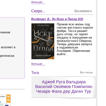
больше...
Скоро...
Все новинки
Вулфхарт Д.. Из Искр и Пепла (#2)
Прожив всю жизнь под
гнетом жестокого короля
фейри, Тесса решает
ллионов
дать отпор, но терпит
неудачу в покушении на
безжалостного Оберона.
Теперь девушка заперта
 вселяет в
в подземельях
Альбирии. Обреченная
выйти...
критически
больше...
Теги
Все теги
Аджей Руга
Вальдира
Василий Окоёмов
Помпилио
Чезаре Фаха дер Даген Тур