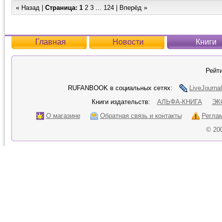
« Назад |
Страница:
1
2
3
...
124
|
Вперёд »
Главная
Новости
Книги
Рейти
RUFANBOOK в социальных сетях:
LiveJournal
Книги издательств:
АЛЬФА-КНИГА
ЭК
О магазине
Обратная связь и контакты
Регла
© 20