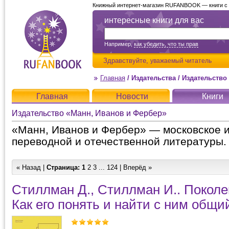
Книжный интернет-магазин RUFANBOOK — книги с д
интересные книги для вас
Например,
как убедить, что ты прав
Здравствуйте,
уважаемый читатель
Главная
/
Издательства
/
Издательство
Главная
Новости
Книги
Издательство «Манн, Иванов и Фербер»
«Манн, Иванов и Фербер» — московское и
переводной и отечественной литературы.
« Назад |
Страница:
1
2
3
...
124
|
Вперёд »
Стиллман Д., Стиллман И.. Поколе
Как его понять и найти с ним общи