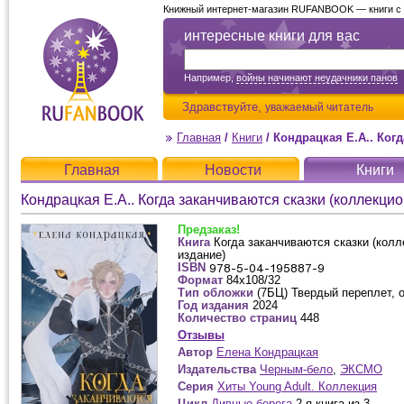
Книжный интернет-магазин RUFANBOOK — книги с д
интересные книги для вас
Например,
войны начинают неудачники панов
Здравствуйте,
уважаемый читатель
Главная
/
Книги
/
Кондрацкая Е.А.. Когда за
Главная
Новости
Книги
Кондрацкая Е.А.. Когда заканчиваются сказки (коллекци
Предзаказ!
Книга
Когда заканчиваются сказки (кол
издание)
ISBN
Формат
84x108/32
Тип обложки
(7БЦ) Твердый переплет, 
Год издания
2024
Количество страниц
448
Отзывы
Автор
Елена Кондрацкая
Издательства
Черным-бело
,
ЭКСМО
Серия
Хиты Young Adult. Коллекция
Цикл
Дивные берега
2-я книга из 3