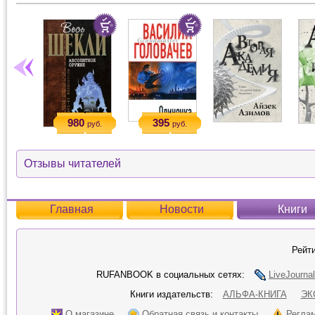
980
395
руб.
руб.
Отзывы читателей
Главная
Новости
Книги
Рейти
RUFANBOOK в социальных сетях:
LiveJournal
Книги издательств:
АЛЬФА-КНИГА
ЭК
О магазине
Обратная связь и контакты
Регла