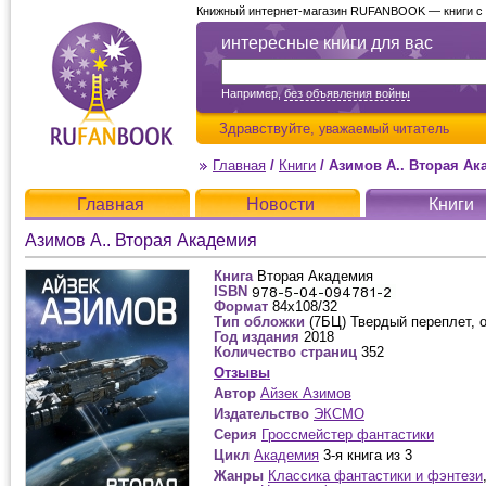
Книжный интернет-магазин RUFANBOOK — книги с д
интересные книги для вас
Например,
без объявления войны
Здравствуйте,
уважаемый читатель
Главная
/
Книги
/
Азимов А.. Вторая Ак
Главная
Новости
Книги
Азимов А.. Вторая Академия
Книга
Вторая Академия
ISBN
Формат
84x108/32
Тип обложки
(7БЦ) Твердый переплет, 
Год издания
2018
Количество страниц
352
Отзывы
Автор
Айзек Азимов
Издательство
ЭКСМО
Серия
Гроссмейстер фантастики
Цикл
Академия
3-я книга из 3
Жанры
Классика фантастики и фэнтези