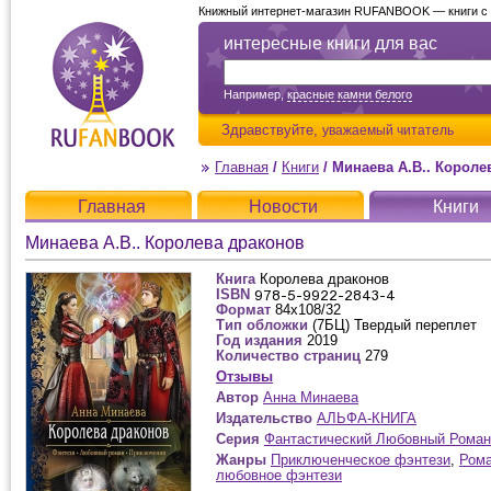
Книжный интернет-магазин RUFANBOOK — книги с д
интересные книги для вас
Например,
красные камни белого
Здравствуйте,
уважаемый читатель
Главная
/
Книги
/
Минаева А.В.. Короле
Главная
Новости
Книги
Минаева А.В.. Королева драконов
Книга
Королева драконов
ISBN
Формат
84х108/32
Тип обложки
(7БЦ) Твердый переплет
Год издания
2019
Количество страниц
279
Отзывы
Автор
Анна Минаева
Издательство
АЛЬФА-КНИГА
Серия
Фантастический Любовный Роман
Жанры
Приключенческое фэнтези
,
Рома
любовное фэнтези