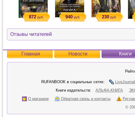
872
940
230
руб.
руб.
руб.
Отзывы читателей
Главная
Новости
Книги
Рейти
RUFANBOOK в социальных сетях:
LiveJournal
Книги издательств:
АЛЬФА-КНИГА
ЭК
О магазине
Обратная связь и контакты
Регла
© 20