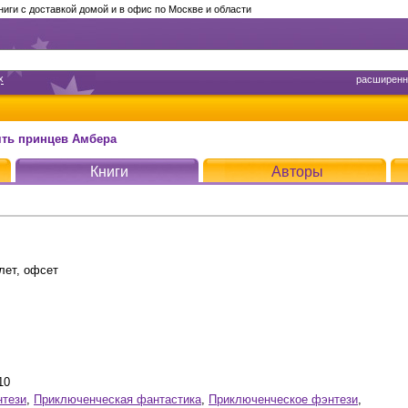
ги с доставкой домой и в офис по Москве и области
х
расширенн
ять принцев Амбера
Книги
Авторы
лет, офсет
10
нтези
,
Приключенческая фантастика
,
Приключенческое фэнтези
,