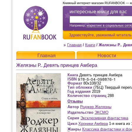
Книжный интернет-магазин RUFANBOOK — кни
интересные книги для вас
Например,
маркетинг в социальных сетя
Здравствуйте,
уважаемый читатель
Главная
/
Книги
/
Желязны Р.. Дев
Главная
Новости
Желязны Р.. Девять принцев Амбера
Книга
Девять принцев Амбера
ISBN
Формат
80x108/32
Тип обложки
(7БЦ) Твердый переп
Год издания
2019
Количество страниц
288
Отзывы
Автор
Роджер Желязны
Издательство
ЭКСМО
Серия
Эксклюзивная фантастика
Цикл
Хроники Амбера
1-я книга из 
Жанры
Классика фантастики и фэ