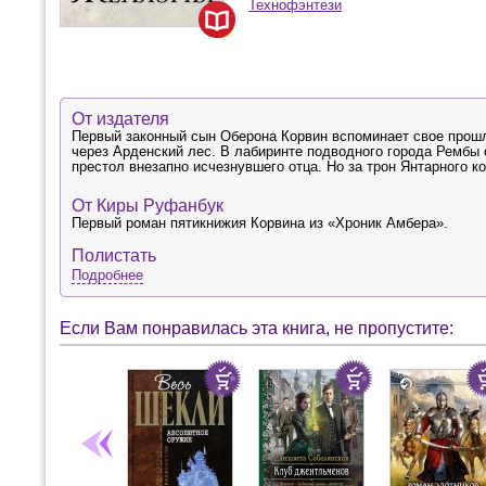
Технофэнтези
От издателя
Первый законный сын Оберона Корвин вспоминает свое прошл
через Арденский лес. В лабиринте подводного города Рембы 
престол внезапно исчезнувшего отца. Но за трон Янтарного к
От Киры Руфанбук
Первый роман пятикнижия Корвина из «Хроник Амбера».
Полистать
Подробнее
Если Вам понравилась эта книга, не пропустите: