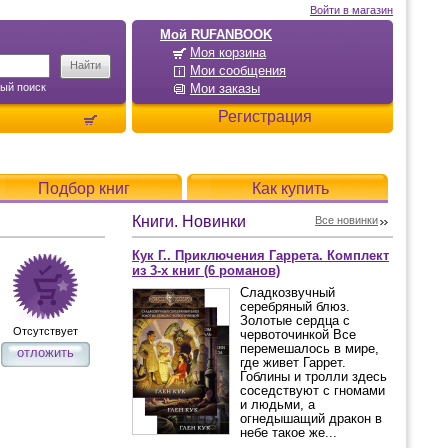
Войти в магазин
Мой RUFANBOOK
Моя корзина
Мои сообщения
ый поиск
Мои заказы
Регистрация
Подбор книг
Как купить
Книги. Новинки
Все новинки
Кук Г.. Приключения Гаррета. Комплект
из 3-х книг (6 романов)
Сладкозвучный
серебряный блюз.
Золотые сердца с
Отсутствует
червоточинкой Все
перемешалось в мире,
отложить
где живет Гаррет.
Гоблины и тролли здесь
соседствуют с гномами
и людьми, а
огнедышащий дракон в
небе такое же...