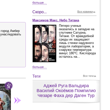
больше...
Скоро...
Все новинки
Максимов Макс. Небо Титана
Пятеро ученых
оказались в западне на
 город Амбер
спутнике Сатурна,
 унаследовать
Титане. От враждебной
среды их защищают
лишь стенки надувного
модуля лаборатории, а
снаружи температура
минус 180°С. Кислорода
осталось на...
больше...
Теги
Все теги
Аджей Руга
Вальдира
Василий Окоёмов
Помпилио
Чезаре Фаха дер Даген Тур