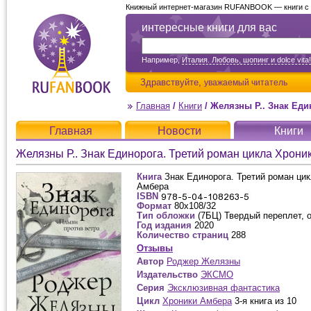
Книжный интернет-магазин RUFANBOOK — книги с д
интересные книги для вас
Например,
Италия. Любовь, шопинг и dolce vita!
Здравствуйте,
уважаемый читатель
Главная
/
Книги
/
Желязны Р.. Знак Единор
Главная
Новости
Книги
Желязны Р.. Знак Единорога. Третий роман цикла Хрони
Книга
Знак Единорога. Третий роман ци
Амбера
ISBN
Формат
80x108/32
Тип обложки
(7БЦ) Твердый переплет, 
Год издания
2020
Количество страниц
288
Отзывы
Автор
Роджер Желязны
Издательство
ЭКСМО
Серия
Эксклюзивная фантастика
Цикл
Хроники Амбера
3-я книга из 10