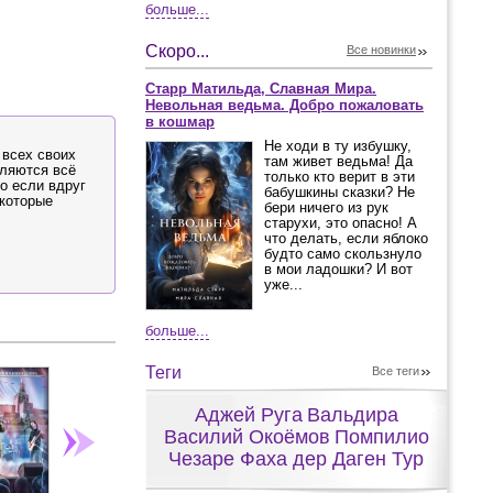
больше...
Скоро...
Все новинки
Старр Матильда, Славная Мира.
Невольная ведьма. Добро пожаловать
в кошмар
Не ходи в ту избушку,
 всех своих
там живет ведьма! Да
вляются всё
только кто верит в эти
о если вдруг
бабушкины сказки? Не
 которые
бери ничего из рук
старухи, это опасно! А
что делать, если яблоко
будто само скользнуло
в мои ладошки? И вот
уже...
больше...
Теги
Все теги
Аджей Руга
Вальдира
Василий Окоёмов
Помпилио
Чезаре Фаха дер Даген Тур