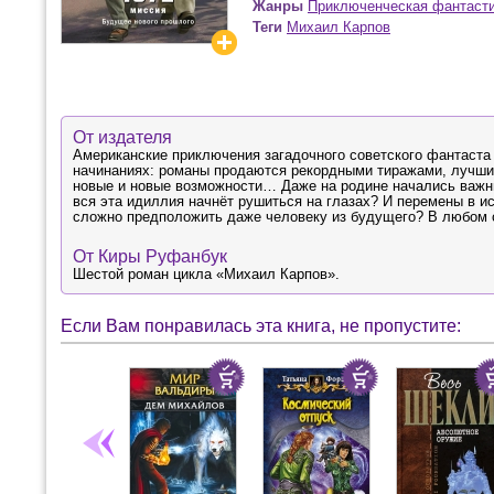
Жанры
Приключенческая фантаст
Теги
Михаил Карпов
От издателя
Американские приключения загадочного советского фантаста 
начинаниях: романы продаются рекордными тиражами, лучшие
новые и новые возможности… Даже на родине начались важны
вся эта идиллия начнёт рушиться на глазах? И перемены в и
сложно предположить даже человеку из будущего? В любом с
От Киры Руфанбук
Шестой роман цикла «Михаил Карпов».
Если Вам понравилась эта книга, не пропустите: