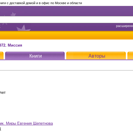
ги с доставкой домой и в офис по Москве и области
т
расширенн
972. Миссия
Книги
Авторы
лет
ик. Миры Евгения Щепетнова
1