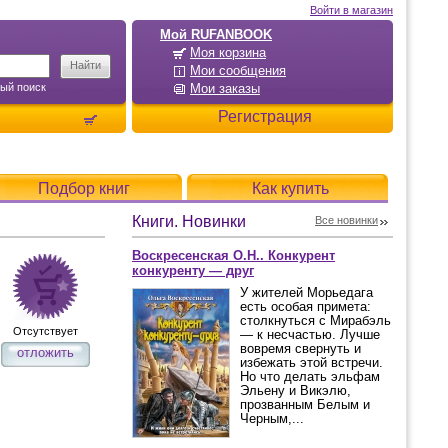
Войти в магазин
Мой RUFANBOOK
Моя корзина
Мои сообщения
ый поиск
Мои заказы
Регистрация
Подбор книг
Как купить
Книги. Новинки
Все новинки
Воскресенская О.Н.. Конкурент
конкуренту — друг
У жителей Морьедага
есть особая примета:
столкнуться с Мирабэль
Отсутствует
— к несчастью. Лучше
вовремя свернуть и
отложить
избежать этой встречи.
Но что делать эльфам
Эльену и Викэлю,
прозванным Белым и
Черным,...