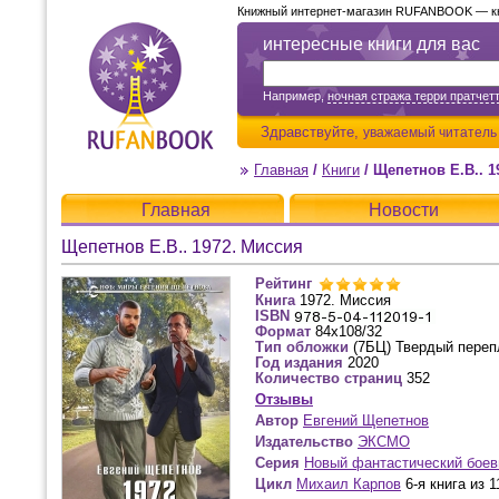
Книжный интернет-магазин RUFANBOOK — кни
интересные книги для вас
Например,
ночная стража терри пратчет
Здравствуйте,
уважаемый читатель
Главная
/
Книги
/
Щепетнов Е.В.. 1
Главная
Новости
Щепетнов Е.В.. 1972. Миссия
Рейтинг
Книга
1972. Миссия
ISBN
Формат
84x108/32
Тип обложки
(7БЦ) Твердый переп
Год издания
2020
Количество страниц
352
Отзывы
Автор
Евгений Щепетнов
Издательство
ЭКСМО
Серия
Новый фантастический боев
Цикл
Михаил Карпов
6-я книга из 1