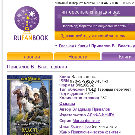
Книжный интернет-магазин RUFANBOOK — книги с д
интересные книги для вас
Например,
маркетинг в социальных сетях
Здравствуйте,
уважаемый читатель
Главная
/
Книги
/
Привалов В.. Власть 
Главная
Новости
Книги
Привалов В.. Власть долга
Книга
Власть долга
ISBN
Формат
84x108/32
Тип обложки
(7БЦ) Твердый переплет
Год издания
2022
Количество страниц
282
Отзывы
Автор
Владимир Привалов
Издательство
АЛЬФА-КНИГА
Серия
Магия фэнтези
Цикл
Хозяин Гор
5-я книга из 5
Жанр
Приключенческое фэнтези