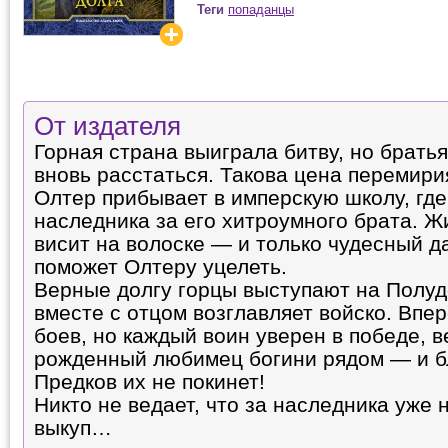
Теги
попаданцы
От издателя
Горная страна выиграла битву, но брат
вновь расстаться. Такова цена перемир
Олтер прибывает в имперскую школу, гд
наследника за его хитроумного брата. Ж
висит на волоске — и только чудесный д
поможет Олтеру уцелеть.
Верные долгу горцы выступают на Полуд
вместе с отцом возглавляет войско. Впе
боев, но каждый воин уверен в победе, 
рожденный любимец богини рядом — и б
Предков их не покинет!
Никто не ведает, что за наследника уже
выкуп…