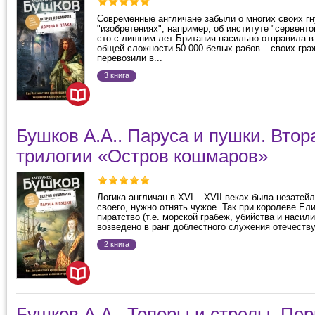
Современные англичане забыли о многих своих г
"изобретениях", например, об институте "сервентов
сто с лишним лет Британия насильно отправила в
общей сложности 50 000 белых рабов – своих гра
перевозили в...
3 книга
Бушков А.А.. Паруса и пушки. Втор
трилогии «Остров кошмаров»
Логика англичан в XVI – XVII веках была незатейл
своего, нужно отнять чужое. Так при королеве Ел
пиратство (т.е. морской грабеж, убийства и насил
возведено в ранг доблестного служения отечеству 
2 книга
Бушков А.А.. Топоры и стрелы. Пер