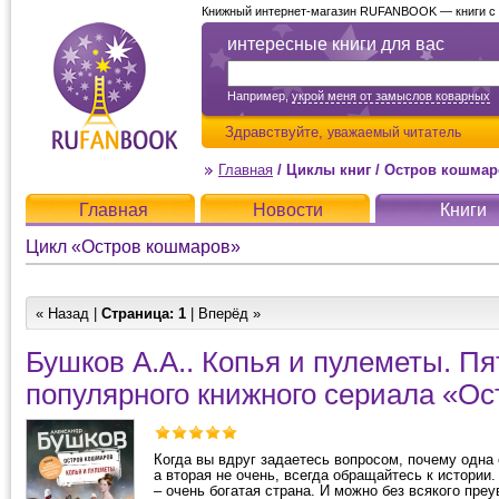
Книжный интернет-магазин RUFANBOOK — книги с д
интересные книги для вас
Например,
укрой меня от замыслов коварных
Здравствуйте,
уважаемый читатель
Главная
/
Циклы книг
/
Остров кошмар
Главная
Новости
Книги
Цикл «Остров кошмаров»
« Назад |
Страница:
1
| Вперёд »
Бушков А.А.. Копья и пулеметы. Пя
популярного книжного сериала «О
Когда вы вдруг задаетесь вопросом, почему одна 
а вторая не очень, всегда обращайтесь к истории.
– очень богатая страна. И можно без всякого пре