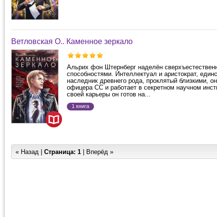
Ветловская О.. Каменное зеркало
Альрих фон Штернберг наделён сверхъестествен
способностями. Интеллектуал и аристократ, един
наследник древнего рода, проклятый близкими, о
офицера СС и работает в секретном научном инст
своей карьеры он готов на...
1 книга
« Назад |
Страница:
1
| Вперёд »