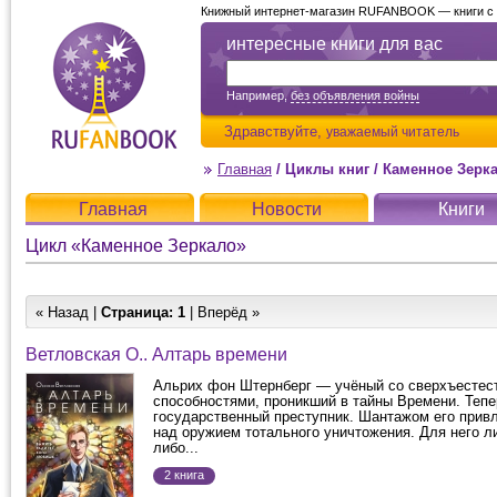
Книжный интернет-магазин RUFANBOOK — книги с д
интересные книги для вас
Например,
без объявления войны
Здравствуйте,
уважаемый читатель
Главная
/
Циклы книг
/
Каменное Зерк
Главная
Новости
Книги
Цикл «Каменное Зеркало»
« Назад |
Страница:
1
| Вперёд »
Ветловская О.. Алтарь времени
Альрих фон Штернберг — учёный со сверхъестес
способностями, проникший в тайны Времени. Теп
государственный преступник. Шантажом его привл
над оружием тотального уничтожения. Для него л
либо...
2 книга