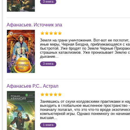
3 книга
Афанасьев. Источник зла
Земля на грани уничтожения. Вот-вот ее поглотит,
иные миры, Черная Бездна, приближающаяся с к
быстротой. Уже бродят по Земле Черные Призраки
страшных катаклизмов. Уже пронизывает Землю 
дыхание...
3 книга
Афанасьев Р.С.. Астрал
Занявшись от скуки колдовскими практиками и н
выходить в глобальное мысленное пространство 
поначалу полагал, что это что-то вроде экзотичес
компьютерной игры. Однако понемногу он начинае
высшая...
1 книга