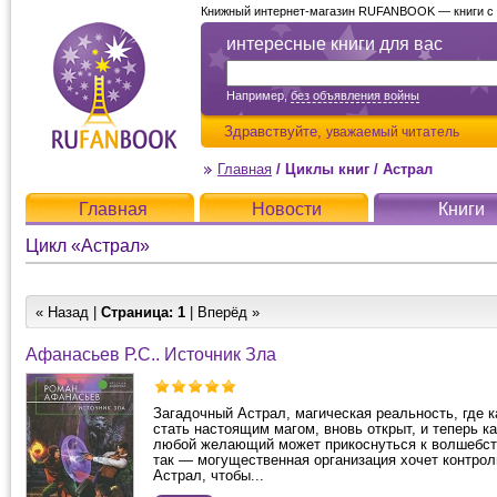
Книжный интернет-магазин RUFANBOOK — книги с д
интересные книги для вас
Например,
без объявления войны
Здравствуйте,
уважаемый читатель
Главная
/
Циклы книг
/
Астрал
Главная
Новости
Книги
Цикл «Астрал»
« Назад |
Страница:
1
| Вперёд »
Афанасьев Р.С.. Источник Зла
Загадочный Астрал, магическая реальность, где 
стать настоящим магом, вновь открыт, и теперь ка
любой желающий может прикоснуться к волшебств
так — могущественная организация хочет контрол
Астрал, чтобы...