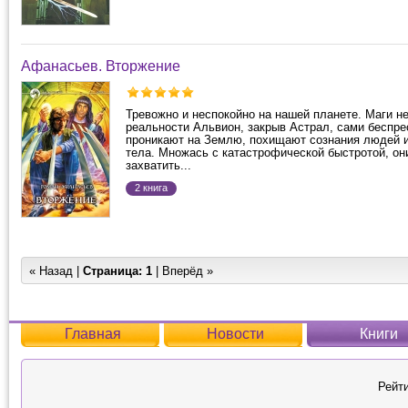
Афанасьев. Вторжение
Тревожно и неспокойно на нашей планете. Маги н
реальности Альвион, закрыв Астрал, сами беспре
проникают на Землю, похищают сознания людей и
тела. Множась с катастрофической быстротой, о
захватить...
2 книга
« Назад |
Страница:
1
| Вперёд »
Главная
Новости
Книги
Рейти