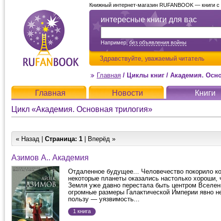
Книжный интернет-магазин RUFANBOOK — книги с д
интересные книги для вас
Например,
без объявления войны
Здравствуйте,
уважаемый читатель
Главная
/
Циклы книг
/
Академия. Осн
Главная
Новости
Книги
Цикл «Академия. Основная трилогия»
« Назад |
Страница:
1
| Вперёд »
Азимов А.. Академия
Отдаленное будущее... Человечество покорило ко
некоторые планеты оказались настолько хороши, 
Земля уже давно перестала быть центром Вселен
огромные размеры Галактической Империи явно н
пользу — уязвимость...
1 книга