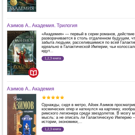
Азимов А.. Академия. Трилогия
«Академия» — первый в серии романов, действие
разворачивается в столь отдаленном будущем, ч
забыта людьми, расселившимися по всей Галактик
идеально в Галактической Империи, чьи колосса
идут...
1,2,3 книга
Азимов А.. Академия
Однажды, сидя в метро, Айзек Азимов просматри
космических опер и наткнулся на картинку, изоб
римского легионера среди звездолетов. В мозгу 
мысль: а не описать ли Галактическую Империю —
истории, экономики,...
1,2,3 книга