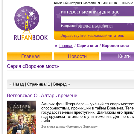
Книжный интернет-магазин RUFANBOOK — книги с д
интересные книги для вас
Например,
красные камни белого
Здравствуйте,
уважаемый читатель
Главная
/
Серии книг
/
Воронов мост
Главная
Новости
Книги
Серия «Воронов мост»
« Назад |
Страница:
1
| Вперёд »
Ветловская О.. Алтарь времени
Альрих фон Штернберг — учёный со сверхъестес
способностями, проникший в тайны Времени. Теп
государственный преступник. Шантажом его привл
над оружием тотального уничтожения. Для него л
либо...
2-я книга цикла «Каменное Зеркало»