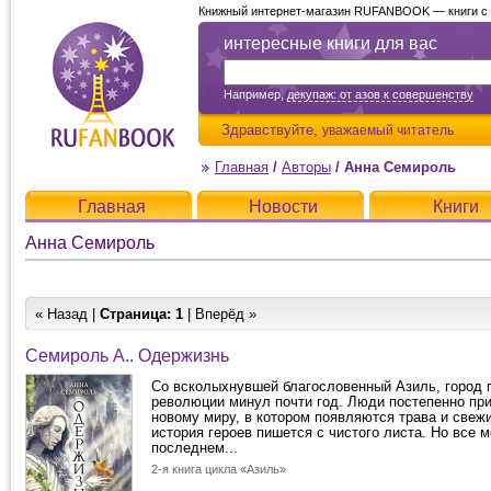
Книжный интернет-магазин RUFANBOOK — книги с д
интересные книги для вас
Например,
декупаж: от азов к совершенству
Здравствуйте,
уважаемый читатель
Главная
/
Авторы
/
Анна Семироль
Главная
Новости
Книги
Анна Семироль
« Назад |
Страница:
1
| Вперёд »
Семироль А.. Одержизнь
Со всколыхнувшей благословенный Азиль, город 
революции минул почти год. Люди постепенно пр
новому миру, в котором появляются трава и свежи
история героев пишется с чистого листа. Но все м
последнем...
2-я книга цикла «Азиль»