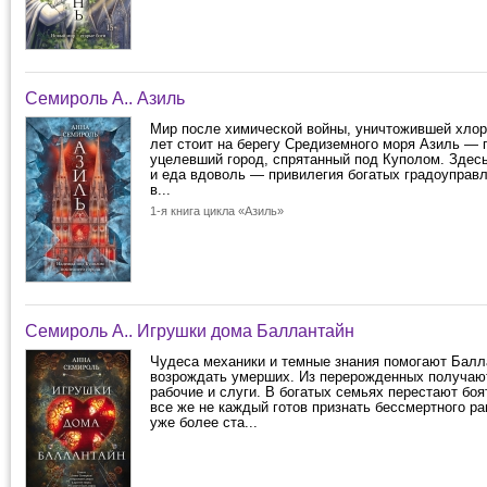
Семироль А.. Азиль
Мир после химической войны, уничтожившей хло
лет стоит на берегу Средиземного моря Азиль —
уцелевший город, спрятанный под Куполом. Здес
и еда вдоволь — привилегия богатых градоуправ
в...
1-я книга цикла «Азиль»
Семироль А.. Игрушки дома Баллантайн
Чудеса механики и темные знания помогают Бал
возрождать умерших. Из перерожденных получаю
рабочие и слуги. В богатых семьях перестают боя
все же не каждый готов признать бессмертного ра
уже более ста...