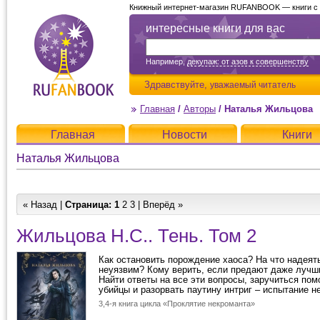
Книжный интернет-магазин RUFANBOOK — книги с д
интересные книги для вас
Например,
декупаж: от азов к совершенству
Здравствуйте,
уважаемый читатель
Главная
/
Авторы
/
Наталья Жильцова
Главная
Новости
Книги
Наталья Жильцова
« Назад |
Страница:
1
2
3
|
Вперёд »
Жильцова Н.С.. Тень. Том 2
Как остановить порождение хаоса? На что надеять
неуязвим? Кому верить, если предают даже лучш
Найти ответы на все эти вопросы, заручиться по
убийцы и разорвать паутину интриг – испытание не 
3,4-я книга цикла «Проклятие некроманта»