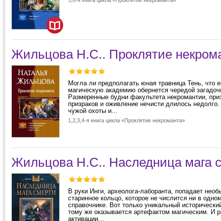
5,6-я книга цикла «Проклятие некроманта»
Жильцова Н.С.. Проклятие некрома
Могла ли предполагать юная травница Тень, что е
магическую академию обернется чередой загадоч
Размеренные будни факультета некромантии, при
призраков и оживление нечисти длилось недолго.
чужой охоты и...
1,2,3,4-я книга цикла «Проклятие некроманта»
Жильцова Н.С.. Наследница мага 
В руки Инги, археолога-лаборанта, попадает необ
старинное кольцо, которое не числится ни в одно
справочнике. Вот только уникальный исторически
тому же оказывается артефактом магическим. И р
активации...