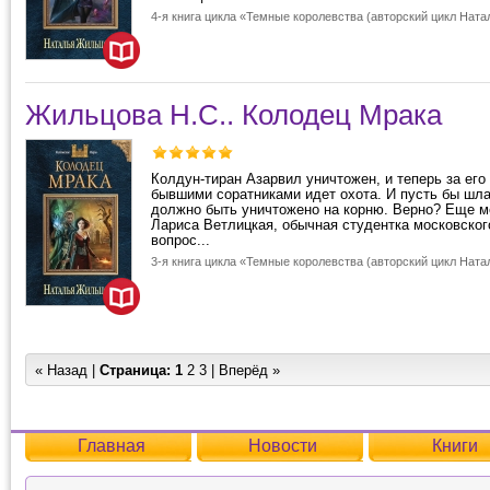
4-я книга цикла «Темные королевства (авторский цикл Нат
Жильцова Н.С.. Колодец Мрака
Колдун-тиран Азарвил уничтожен, и теперь за его
бывшими соратниками идет охота. И пусть бы шла
должно быть уничтожено на корню. Верно? Еще м
Лариса Ветлицкая, обычная студентка московског
вопрос...
3-я книга цикла «Темные королевства (авторский цикл Нат
« Назад |
Страница:
1
2
3
|
Вперёд »
Главная
Новости
Книги