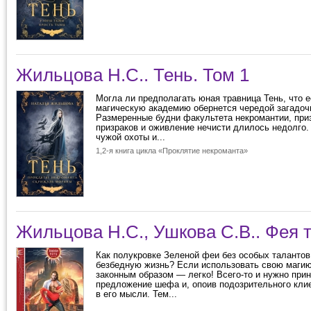
Жильцова Н.С.. Тень. Том 1
Могла ли предполагать юная травница Тень, что е
магическую академию обернется чередой загадоч
Размеренные будни факультета некромантии, при
призраков и оживление нечисти длилось недолго.
чужой охоты и...
1,2-я книга цикла «Проклятие некроманта»
Жильцова Н.С., Ушкова С.В.. Фея 
Как полукровке Зеленой феи без особых талантов
безбедную жизнь? Если использовать свою магию
законным образом — легко! Всего-то и нужно при
предложение шефа и, опоив подозрительного клие
в его мысли. Тем...