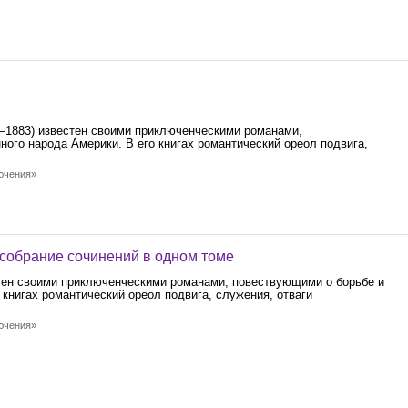
—1883) известен своими приключенческими романами,
ного народа Америки. В его книгах романтический ореол подвига,
лючения»
собрание сочинений в одном томе
тен своими приключенческими романами, повествующими о борьбе и
 книгах романтический ореол подвига, служения, отваги
лючения»