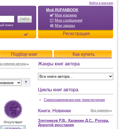
Войти в магазин
Мой RUFANBOOK
Моя корзина
Мои сообщения
ый поиск
Мои заказы
Регистрация
Подбор книг
Как купить
Жанры книг автора
а новинки автора
Циклы книг автора
Североамериканские приключения
Книги. Новинки
Все новинки
Злотников Р.В., Калинин Д.С.. Рогора.
Отсутствует
Дорогой восстания
отложить