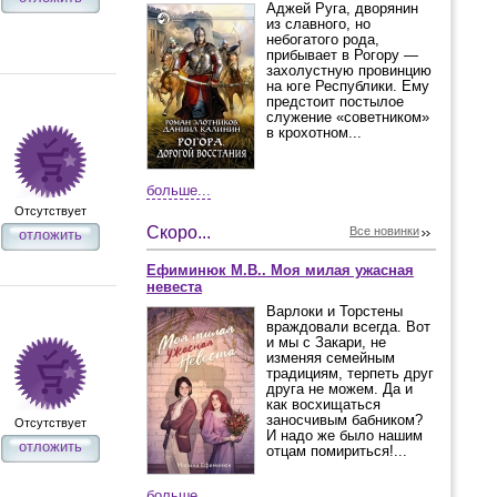
Аджей Руга, дворянин
из славного, но
небогатого рода,
прибывает в Рогору —
захолустную провинцию
на юге Республики. Ему
предстоит постылое
служение «советником»
в крохотном...
больше...
Отсутствует
Скоро...
Все новинки
отложить
Ефиминюк М.В.. Моя милая ужасная
невеста
Варлоки и Торстены
враждовали всегда. Вот
и мы с Закари, не
изменяя семейным
традициям, терпеть друг
друга не можем. Да и
как восхищаться
заносчивым бабником?
Отсутствует
И надо же было нашим
отложить
отцам помириться!...
больше...