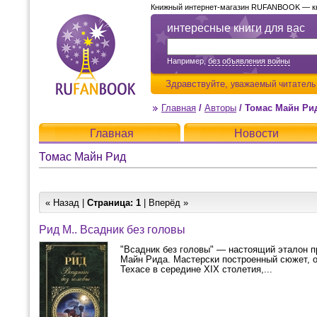
Книжный интернет-магазин RUFANBOOK — кни
интересные книги для вас
Например,
без объявления войны
Здравствуйте,
уважаемый читатель
Главная
/
Авторы
/
Томас Майн Ри
Главная
Новости
Томас Майн Рид
« Назад |
Страница:
1
| Вперёд »
Рид М.. Всадник без головы
"Всадник без головы" — настоящий эталон п
Майн Рида. Мастерски построенный сюжет, о
Техасе в середине XIX столетия,...