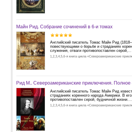
Майн Рид. Собрание сочинений в 6-и томах
Английский писатель Томас Майн Рид (1818
повествующими о борьбе и страданиях корен
служения, отваги противопоставлен серой,...
1,2,3,4,5,6-я книга цикла «Североамериканские прик
Рид М.. Североамериканские приключения. Полное 
Английский писатель Томас Майн Рид извес
страданиях коренного народа Америки. В его
противопоставлен серой, будничной жизни....
1,2,3,4,5,6-я книга цикла «Североамериканские прик