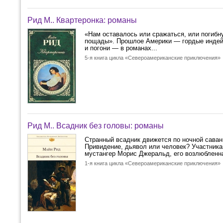
Рид М.. Квартеронка: романы
«Нам оставалось или сражаться, или погибну
пощады». Прошлое Америки — гордые индейцы
и погони — в романах...
5-я книга цикла «Североамериканские приключения»
Рид М.. Всадник без головы: романы
Странный всадник движется по ночной саванн
Привидение, дьявол или человек? Участника
мустангер Морис Джеральд, его возлюбленна
1-я книга цикла «Североамериканские приключения»