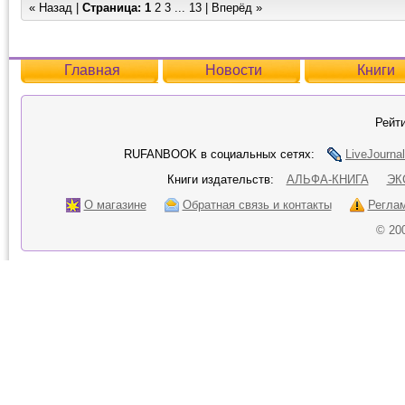
« Назад |
Страница:
1
2
3
...
13
|
Вперёд »
Главная
Новости
Книги
Рейти
RUFANBOOK в социальных сетях:
LiveJournal
Книги издательств:
АЛЬФА-КНИГА
ЭК
О магазине
Обратная связь и контакты
Регла
© 20