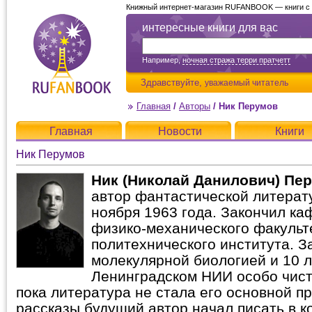
Книжный интернет-магазин RUFANBOOK — книги с д
интересные книги для вас
Например,
ночная стража терри пратчетт
Здравствуйте,
уважаемый читатель
Главная
/
Авторы
/
Ник Перумов
Главная
Новости
Книги
Ник Перумов
Ник (Николай Данилович) Пе
автор фантастической литерат
ноября 1963 года. Закончил к
физико-механического факульт
политехнического института. 
молекулярной биологией и 10 л
Ленинградском HИИ особо чист
пока литература не стала его основной 
рассказы будущий автор начал писать в кон