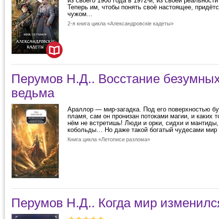
из своего 1908 года в 1972-й, из своей реальност
Теперь им, чтобы понять своё настоящее, придётс
чужом...
2-я книга цикла «Александровскiе кадеты»
Перумов Н.Д.. Восстание безумных
ведьма
Араллор — мир-загадка. Под его поверхностью б
пламя, сам он пронизан потоками магии, и каких 
нём не встретишь! Люди и орки, сидхи и мантиды,
кобольды… Но даже такой богатый чудесами мир р
Книга цикла «Летописи разлома»
Перумов Н.Д.. Когда мир изменилс