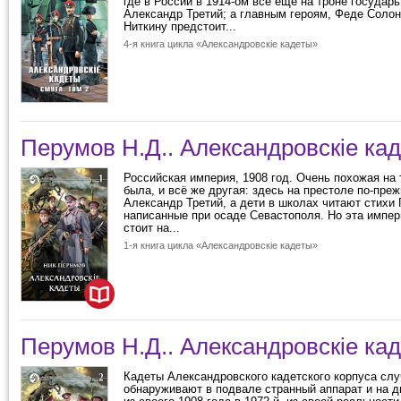
где в России в 1914-ом всё ещё на троне государ
Александр Третий; а главным героям, Феде Солон
Ниткину предстоит...
4-я книга цикла «Александровскiе кадеты»
Перумов Н.Д.. Александровскiе кад
Российская империя, 1908 год. Очень похожая на 
была, и всё же другая: здесь на престоле по-пре
Александр Третий, а дети в школах читают стихи
написанные при осаде Севастополя. Но эта импер
стоит на...
1-я книга цикла «Александровскiе кадеты»
Перумов Н.Д.. Александровскiе кад
Кадеты Александровского кадетского корпуса сл
обнаруживают в подвале странный аппарат и на д