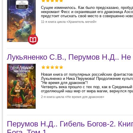
Сущее изменилось. Как было предсказано, пробуд
некромант Фесс и охранявшая его драконица Аэсо
предстоит отыскать своё место в совершенно нов
11-я книга цикла «Хранитель мечей»
Лукьяненко С.В., Перумов Н.Д.. Н
Новая книга от популярных российских фантастов
Лукьяненко и Ника Перумова! Продолжение культ
"Не время для драконов"!
Четверть века прошло с тех пор, как в Срединный
отделяющий наш мир от мира магии, вернулся пра
2-я книга цикла «Не время для драконов»
Перумов Н.Д.. Гибель Богов-2. Кни
Бога. Том 1