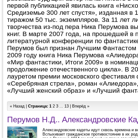
первой публикацией явилась книга «Нисх
Средиземье 300 лет спустя», изданная в 
тиражом 50 тыс. экземпляров. За 11 лет л
творчества из-под пера Ника Перумова в
книг. В марте 2007 года, на прошедшей в
литературной конференции по фантастике
Перумов был признан Лучшим Фантастом 2
2009 году книга Ника Перумова «Алиедор
«Мир фантастики, Итоги 2009» в номина
продолжение отечественного цикла». В 20
лауретом премии московского фестиваля
«Серебряная стрела», роман «Алиедора»,
«Лучший женский образ» и «Лучший фант
« Назад |
Страница:
1
2
3
...
13
|
Вперёд »
Перумов Н.Д.. Александровские Ка
Александровские кадеты идут сквозь времена и в
Вспыхивает гражданское противостояние в их род