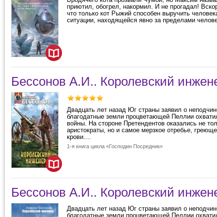
приютил, обогрел, накормил. И не прогадал! Вско
что только кот Рыжий способен выручить человека
ситуации, находящейся явно за пределами челове
Бессонов А.И.. Королевский инжен
Двадцать лет назад Юг страны заявил о неподчин
благодатные земли процветающей Пеллии охвати
войны. На стороне Претендентов оказались не то
аристократы, но и самое мерзкое отребье, греюще
крови....
1-я книга цикла «Господин Посредник»
Бессонов А.И.. Королевский инжен
Двадцать лет назад Юг страны заявил о неподчин
благодатные земли процветающей Пеллии охвати