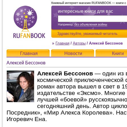
Книжный интернет-магазин RUFANBOOK — книги с д
интересные книги для вас
Например,
без объявления войны
Здравствуйте,
уважаемый читатель
Главная
/
Авторы
/
Алексей Бессонов
Главная
Новости
Книги
Алексей Бессонов
Алексей Бессонов
— один из 
космической приключенческой 
роман автора вышел в свет в 19
издательстве «Эксмо». Многие 
лучшей «боевой» русскоязычно
сегодняшний день. Автор цикло
Посредник», «Мир Алекса Королева». Нас
Игоревич Ена.