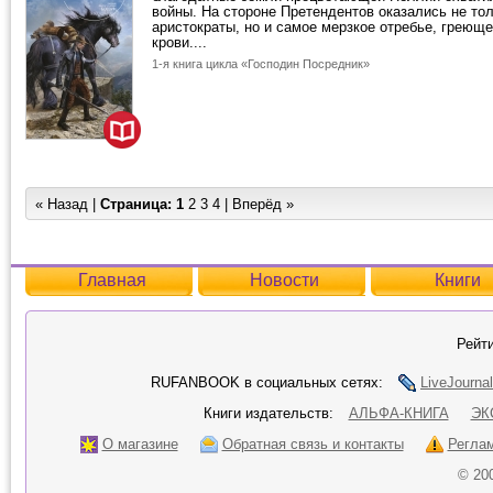
войны. На стороне Претендентов оказались не то
аристократы, но и самое мерзкое отребье, греюще
крови....
1-я книга цикла «Господин Посредник»
« Назад |
Страница:
1
2
3
4
|
Вперёд »
Главная
Новости
Книги
Рейти
RUFANBOOK в социальных сетях:
LiveJournal
Книги издательств:
АЛЬФА-КНИГА
ЭК
О магазине
Обратная связь и контакты
Регла
© 20