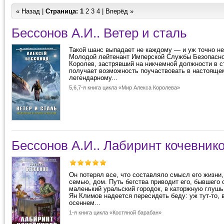
« Назад |
Страница:
1
2
3
4
|
Вперёд »
Бессонов А.И.. Ветер и сталь
Такой шанс выпадает не каждому — и уж точно не
Молодой лейтенант Имперской Службы Безопасно
Королев, застрявший на никчемной должности в с
получает возможность поучаствовать в настояще
легендарному...
5,6,7-я книга цикла «Мир Алекса Королева»
Бессонов А.И.. Лабиринт кочевник
Он потерял все, что составляло смысл его жизни
семью, дом. Путь бегства приводит его, бывшего 
маленький уральский городок, в каторжную глушь
Ян Климов надеется пересидеть беду: уж тут-то,
осеннем...
1-я книга цикла «Костяной барабан»