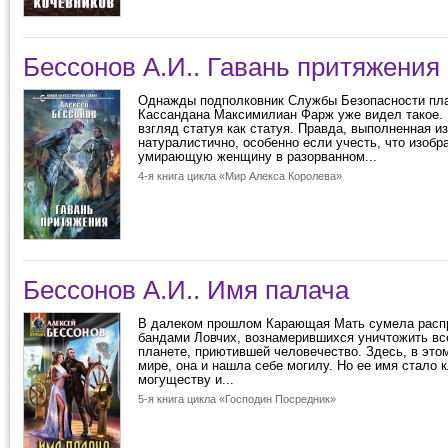
Бессонов А.И.. Гавань притяжения
Однажды подполковник Службы Безопасности пл
Кассандана Максимилиан Фарж уже видел такое.
взгляд статуя как статуя. Правда, выполненная и
натуралистично, особенно если учесть, что изобр
умирающую женщину в разорванном...
4-я книга цикла «Мир Алекса Королева»
Бессонов А.И.. Имя палача
В далеком прошлом Карающая Мать сумела расп
бандами Ловчих, вознамерившихся уничтожить вс
планете, приютившей человечество. Здесь, в это
мире, она и нашла себе могилу. Но ее имя стало 
могуществу и...
5-я книга цикла «Господин Посредник»