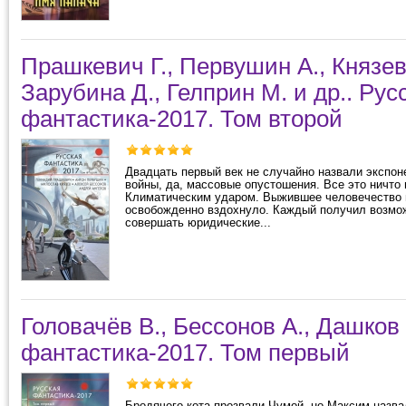
Прашкевич Г., Первушин А., Князев
Зарубина Д., Гелприн М. и др.. Рус
фантастика-2017. Том второй
Двадцать первый век не случайно назвали экспон
войны, да, массовые опустошения. Все это ничто
Климатическим ударом. Выжившее человечество г
освобожденно вздохнуло. Каждый получил возмо
совершать юридические...
Головачёв В., Бессонов А., Дашков 
фантастика-2017. Том первый
Бродячего кота прозвали Чумой, но Максим назва