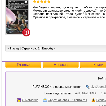
Что будет с миром, где покупают любовь и прода
Можно ли одинаково сильно любить двоих? Что б
исполнение желаний – тело, душа? Может боль б
Мрачное и прекрасное, смешное и странное – все 
« Назад |
Страница:
1
| Вперёд »
Главная
Новости
Книги
Рейти
RUFANBOOK в социальных сетях:
LiveJournal
Книги издательств:
АЛЬФА-КНИГА
ЭК
О магазине
Обратная связь и контакты
Регла