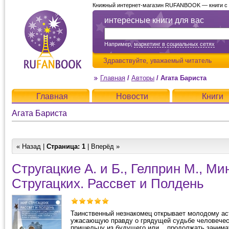
Книжный интернет-магазин RUFANBOOK — книги с д
интересные книги для вас
Например,
маркетинг в социальных сетях
Здравствуйте,
уважаемый читатель
Главная
/
Авторы
/
Агата Бариста
Главная
Новости
Книги
Агата Бариста
« Назад |
Страница:
1
| Вперёд »
Стругацкие А. и Б., Гелприн М., Ми
Стругацких. Рассвет и Полдень
Таинственный незнакомец открывает молодому а
ужасающую правду о грядущей судьбе человечес
пришельцу из будущего или... продолжать занима