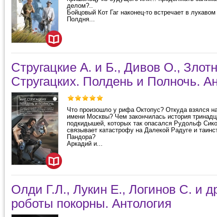
делом?..
Бойцовый Кот Гаг наконец-то встречает в лукавом
Полдня...
Стругацкие А. и Б., Дивов О., Злот
Стругацких. Полдень и Полночь. А
Что произошло у рифа Октопус? Откуда взялся н
имени Москвы? Чем закончилась история тринадц
подкидышей, которых так опасался Рудольф Сико
связывает катастрофу на Далекой Радуге и таинс
Пандора?
Аркадий и...
Олди Г.Л., Лукин Е., Логинов С. и д
роботы покорны. Антология