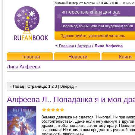
Книжный интернет-магазин RUFANBOOK — книги с д
интересные книги для вас
Например,
войны начинают неудачники панов
Здравствуйте,
уважаемый читатель
Главная
/
Авторы
/
Лина Алфеева
Главная
Новости
Книги
Лина Алфеева
« Назад |
Страница:
1
2
3
|
Вперёд »
Алфеева Л.. Попаданка я и моя др
Земная девушка не сдается. Никогда! Ни при каки
обстоятельствах. Даже если ее умыкнул в другой
дракон, чтобы подарить заклятому врагу. Повелит
вы попали! Не стоило вам предлагать русской по
должность любовницы....