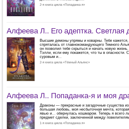
2-я книга цикла «Попаданка я»
Алфеева Л.. Его адептка. Светлая 
Высшие демоны упрямы и коварны. Тебе кажется,
спряталась от главнокомандующего Темного Алья
он позволил тебе скрыться и начать новую жизнь.
Тэлли, если ему покажется, что ты в опасности. 
суровым и...
2-я книга цикла «Тёмный Альянс»
Алфеева Л.. Попаданка-я и моя др
Драконы — прекрасные и загадочные существа из
большая любовь, моя несбыточная мечта, которая
явью и… обернулась кошмаром. Теперь я всего 
предмет сделки, заключенной между повелителям
1-я книга цикла «Попаданка я»