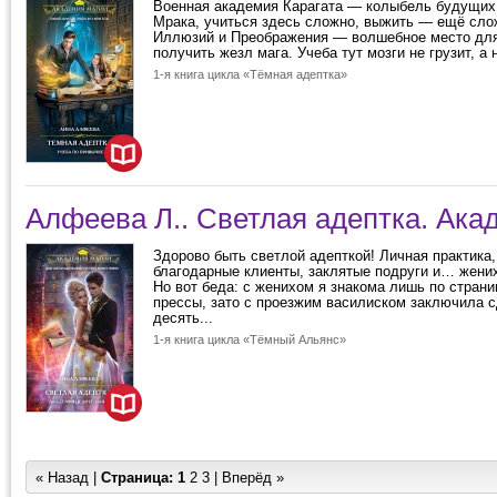
Военная академия Карагата — колыбель будущих
Мрака, учиться здесь сложно, выжить — ещё сло
Иллюзий и Преображения — волшебное место д
получить жезл мага. Учеба тут мозги не грузит, а 
1-я книга цикла «Тёмная адептка»
Алфеева Л.. Светлая адептка. Ак
Здорово быть светлой адепткой! Личная практика
благодарные клиенты, заклятые подруги и… жених
Но вот беда: с женихом я знакома лишь по стран
прессы, зато с проезжим василиском заключила с
десять...
1-я книга цикла «Тёмный Альянс»
« Назад |
Страница:
1
2
3
|
Вперёд »