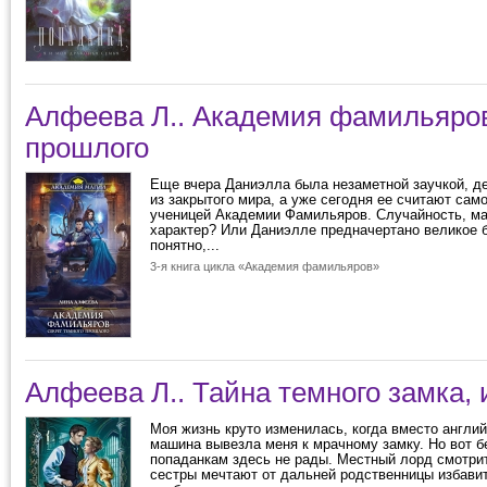
Алфеева Л.. Академия фамильяров
прошлого
Еще вчера Даниэлла была незаметной заучкой, д
из закрытого мира, а уже сегодня ее считают сам
ученицей Академии Фамильяров. Случайность, ма
характер? Или Даниэлле предначертано великое 
понятно,...
3-я книга цикла «Академия фамильяров»
Алфеева Л.. Тайна темного замка, 
Моя жизнь круто изменилась, когда вместо англий
машина вывезла меня к мрачному замку. Но вот 
попаданкам здесь не рады. Местный лорд смотрит
сестры мечтают от дальней родственницы избавит