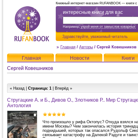
Книжный интернет-магазин RUFANBOOK — книги с д
интересные книги для вас
Например,
укрой меня от замыслов коварных
Здравствуйте,
уважаемый читатель
Главная
/
Авторы
/
Сергей Ковешников
Главная
Новости
Книги
Сергей Ковешников
« Назад |
Страница:
1
| Вперёд »
Стругацкие А. и Б., Дивов О., Злотников Р.. Мир Стругац
Антология
Что произошло у рифа Октопус? Откуда взялся н
имени Москвы? Чем закончилась история тринадц
подкидышей, которых так опасался Рудольф Сико
связывает катастрофу на Далекой Радуге и таинс