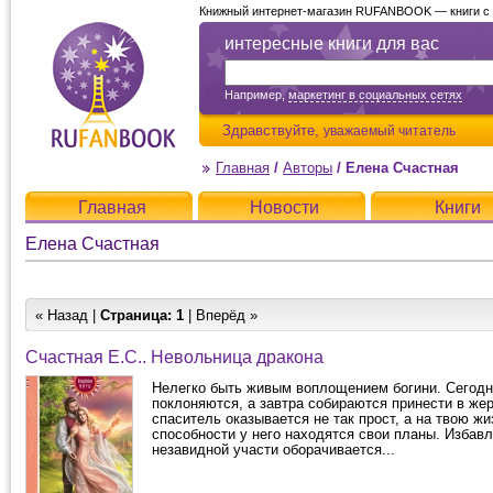
Книжный интернет-магазин RUFANBOOK — книги с д
интересные книги для вас
Например,
маркетинг в социальных сетях
Здравствуйте,
уважаемый читатель
Главная
/
Авторы
/
Елена Счастная
Главная
Новости
Книги
Елена Счастная
« Назад |
Страница:
1
| Вперёд »
Счастная Е.С.. Невольница дракона
Нелегко быть живым воплощением богини. Сегодн
поклоняются, а завтра собираются принести в же
спаситель оказывается не так прост, а на твою жи
способности у него находятся свои планы. Избавл
незавидной участи оборачивается...