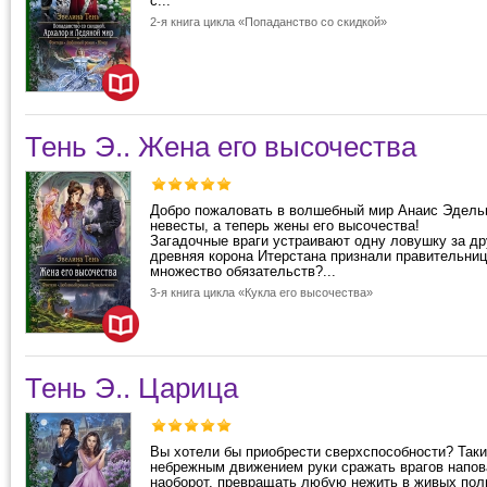
с...
2-я книга цикла «Попаданство со скидкой»
Тень Э.. Жена его высочества
Добро пожаловать в волшебный мир Анаис Эдель
невесты, а теперь жены его высочества!
Загадочные враги устраивают одну ловушку за др
древняя корона Итерстана признали правительниц
множество обязательств?...
3-я книга цикла «Кукла его высочества»
Тень Э.. Царица
Вы хотели бы приобрести сверхспособности? Таки
небрежным движением руки сражать врагов напов
наоборот, превращать любую нежить в живых по