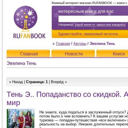
Книжный интернет-магазин RUFANBOOK — книги с д
интересные книги для вас
Например,
укрой меня от замыслов коварных
Здравствуйте,
уважаемый читатель
Главная
/
Авторы
/
Эвелина Тень
Главная
Новости
Книги
Эвелина Тень
« Назад |
Страница:
1
| Вперёд »
Тень Э.. Попаданство со скидкой. 
мир
Не знаете, куда податься в заслуженный отпуск? 
потом было о чем вспомнить? К вашим услугам н
туризма — попадан-путешествия «все включено»
реальность на выбор. Никаких длительных переле