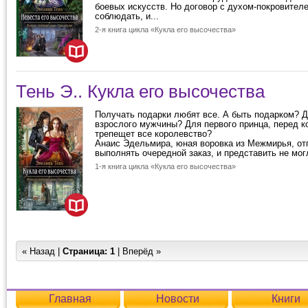
боевых искусств. Но договор с духом-покровител
соблюдать, и...
2-я книга цикла «Кукла его высочества»
Тень Э.. Кукла его высочества
Получать подарки любят все. А быть подарком? 
взрослого мужчины? Для первого принца, перед 
трепещет все королевство?
Анаис Эдельмира, юная воровка из Межмирья, от
выполнять очередной заказ, и представить не могл
1-я книга цикла «Кукла его высочества»
« Назад |
Страница:
1
| Вперёд »
Главная
Новости
Книги