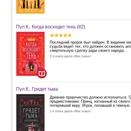
Пул К.. Когда восходит тень (#2)
Последний пророк был найден. В видении ем
судьба ведет тех, кто должен остановить ап
смертельную сделку ради своего народа....
2-я книга цикла «Век тьмы»
Пул К.. Грядет тьма
Древнее пророчество должно исполниться. Гр
предвестниками: Принц, изгнанный из своего
потерявший веру. Игрок, попавший в тёмную.
1-я книга цикла «Век тьмы»