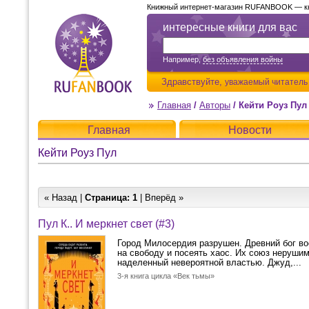
Книжный интернет-магазин RUFANBOOK — кни
интересные книги для вас
Например,
без объявления войны
Здравствуйте,
уважаемый читатель
Главная
/
Авторы
/
Кейти Роуз Пул
Главная
Новости
Кейти Роуз Пул
« Назад |
Страница:
1
| Вперёд »
Пул К.. И меркнет свет (#3)
Город Милосердия разрушен. Древний бог во
на свободу и посеять хаос. Их союз нерушим.
наделенный невероятной властью. Джуд,...
3-я книга цикла «Век тьмы»