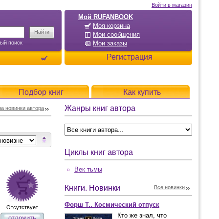
Войти в магазин
Мой RUFANBOOK
Моя корзина
Мои сообщения
ый поиск
Мои заказы
Регистрация
Подбор книг
Как купить
Жанры книг автора
а новинки автора
Циклы книг автора
Век тьмы
Книги. Новинки
Все новинки
Форш Т.. Космический отпуск
Отсутствует
Кто же знал, что
отложить