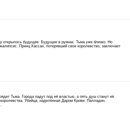
у открылось будущее. Будущее в руинах. Тьма уже близко. Но
окалипсис. Принц Хассан, потерявший свое королевство, заключает
ядет Тьма. Города падут под её властью, а пять душ станут её
 королевства. Убийца, наделённая Даром Крови. Палладин,
..