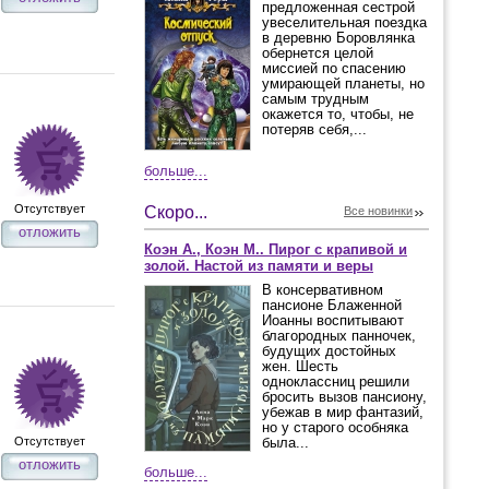
предложенная сестрой
увеселительная поездка
в деревню Боровлянка
обернется целой
миссией по спасению
умирающей планеты, но
самым трудным
окажется то, чтобы, не
потеряв себя,...
больше...
Отсутствует
Скоро...
Все новинки
отложить
Коэн А., Коэн М.. Пирог с крапивой и
золой. Настой из памяти и веры
В консервативном
пансионе Блаженной
Иоанны воспитывают
благородных панночек,
будущих достойных
жен. Шесть
одноклассниц решили
бросить вызов пансиону,
убежав в мир фантазий,
но у старого особняка
Отсутствует
была...
отложить
больше...