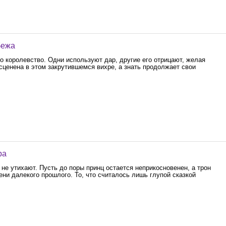
бежа
о королевство. Одни используют дар, другие его отрицают, желая
сценена в этом закрутившемся вихре, а знать продолжает свои
ра
не утихают. Пусть до поры принц остается неприкосновенен, а трон
ни далекого прошлого. То, что считалось лишь глупой сказкой