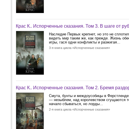
Крас К.. Испорченные сказания. Том 3. В шаге от ру
Наследие Первых крепнет, но это не сплотил
видеть мир таким же, как прежде. Жизнь обе
игры, гася одни конфликты и разжигая...
3-я книга цикла «Испорченные сказания»
Крас К.. Испорченные сказания. Том 2. Бремя раздо
Смута, бунты и междоусобицы в Ферстленде 
— незыблем, над королевством сгущаются те
начало сбываться, но лорды...
2-я книга цикла «Испорченные сказания»