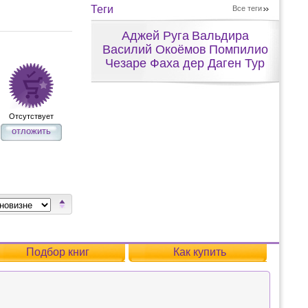
Теги
Все теги
Аджей Руга
Вальдира
Василий Окоёмов
Помпилио
Чезаре Фаха дер Даген Тур
Отсутствует
отложить
Подбор книг
Как купить