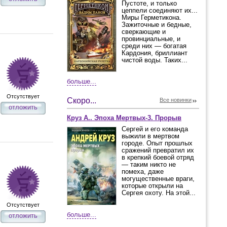
Пустоте, и только
цеппели соединяют их...
Миры Герметикона.
Зажиточные и бедные,
сверкающие и
провинциальные, и
среди них — богатая
Кардония, бриллиант
чистой воды. Таких...
больше...
Отсутствует
Скоро...
Все новинки
отложить
Круз А.. Эпоха Мертвых-3. Прорыв
Сергей и его команда
выжили в мертвом
городе. Опыт прошлых
сражений превратил их
в крепкий боевой отряд
— таким никто не
помеха, даже
могущественные враги,
которые открыли на
Сергея охоту. На этой...
Отсутствует
больше...
отложить