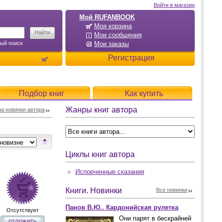
Войти в магазин
Мой RUFANBOOK
Моя корзина
Мои сообщения
ый поиск
Мои заказы
Регистрация
Подбор книг
Как купить
Жанры книг автора
а новинки автора
Циклы книг автора
Испорченные сказания
Книги. Новинки
Все новинки
Панов В.Ю.. Кардонийская рулетка
Отсутствует
Они парят в бескрайней
отложить