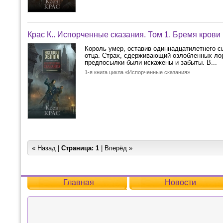
Крас К.. Испорченные сказания. Том 1. Бремя крови
Король умер, оставив одиннадцатилетнего сы
отца. Страх, сдерживающий озлобленных лор
предпосылки были искажены и забыты. В...
1-я книга цикла «Испорченные сказания»
« Назад |
Страница:
1
| Вперёд »
Главная
Новости