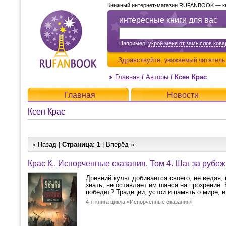
Книжный интернет-магазин RUFANBOOK — кни
интересные книги для вас
Например,
укрой меня от замыслов ков
Здравствуйте,
уважаемый читатель
Главная
/
Авторы
/
Ксен Крас
Главная
Новости
Ксен Крас
« Назад |
Страница:
1
| Вперёд »
Крас К.. Испорченные сказания. Том 4. Шаг за рубеж
Древний культ добивается своего, не ведая, 
знать, не оставляет им шанса на прозрение.
победит? Традиции, устои и память о мире, и
4-я книга цикла «Испорченные сказания»