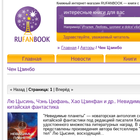
Книжный интернет-магазин RUFANBOOK — книги с д
интересные книги для вас
Например,
Италия. Любовь, шопинг и dolce vita!
Здравствуйте,
уважаемый читатель
Главная
/
Авторы
/
Чен Цзинбо
Главная
Новости
Книги
Чен Цзинбо
« Назад |
Страница:
1
| Вперёд »
Лю Цысинь, Чэнь Цюфань, Хао Цзинфан и др.. Невидим
китайская фантастика
"Невидимые планеты" — новаторская антология 
китайской фантастики под редакцией писателя Ке
удостоенного множества литературных наград. В 
представлены произведения автора бестселлера 
тел" Лю Цысиня, восходящей...