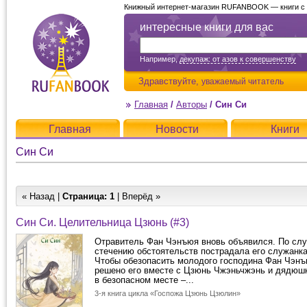
Книжный интернет-магазин RUFANBOOK — книги с д
интересные книги для вас
Например,
декупаж: от азов к совершенству
Здравствуйте,
уважаемый читатель
Главная
/
Авторы
/
Син Си
Главная
Новости
Книги
Син Си
« Назад |
Страница:
1
| Вперёд »
Син Си. Целительница Цзюнь (#3)
Отравитель Фан Чэнъюя вновь объявился. По сл
стечению обстоятельств пострадала его служанк
Чтобы обезопасить молодого господина Фан Чэнъ
решено его вместе с Цзюнь Чжэньчжэнь и дядюш
в безопасном месте –...
3-я книга цикла «Госпожа Цзюнь Цзюлин»