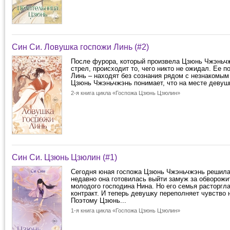
Син Си. Ловушка госпожи Линь (#2)
После фурора, который произвела Цзюнь Чжэньч
стрел, происходит то, чего никто не ожидал. Ее п
Линь – находят без сознания рядом с незнакомым
Цзюнь Чжэньчжэнь понимает, что на месте девушк
2-я книга цикла «Госпожа Цзюнь Цзюлин»
Син Си. Цзюнь Цзюлин (#1)
Сегодня юная госпожа Цзюнь Чжэньчжэнь решила
недавно она готовилась выйти замуж за обворожи
молодого господина Нина. Но его семья расторгл
контракт. И теперь девушку переполняет чувство 
Поэтому Цзюнь...
1-я книга цикла «Госпожа Цзюнь Цзюлин»