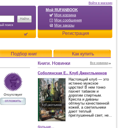
Войти в магазин
Мой RUFANBOOK
Моя корзина
Мои сообщения
ый поиск
Мои заказы
Регистрация
Подбор книг
Как купить
Книги. Новинки
Все новинки
Соболянская Е.. Клуб Джентльменов
Настоящий клуб — это
истинно мужское
царство! В нем тонко
пахнет табаком и
Отсутствует
дорогим спиртным.
Кресла и диваны
отложить
обтянуты качественной
кожей, а светильники
дают теплый
приглушенный свет, не...
больше...