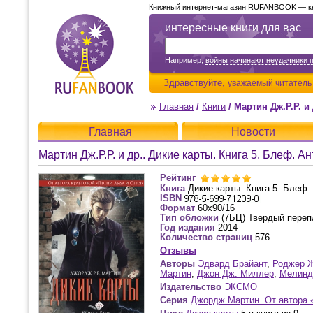
Книжный интернет-магазин RUFANBOOK — кни
интересные книги для вас
Например,
войны начинают неудачники 
Здравствуйте,
уважаемый читатель
Главная
/
Книги
/
Мартин Дж.Р.Р. и
Главная
Новости
Мартин Дж.Р.Р. и др.. Дикие карты. Книга 5. Блеф. А
Рейтинг
Книга
Дикие карты. Книга 5. Блеф.
ISBN
Формат
60x90/16
Тип обложки
(7БЦ) Твердый переп
Год издания
2014
Количество страниц
576
Отзывы
Авторы
Эдвард Брайант
,
Роджер 
Мартин
,
Джон Дж. Миллер
,
Мелинд
Издательство
ЭКСМО
Серия
Джордж Мартин. От автора 