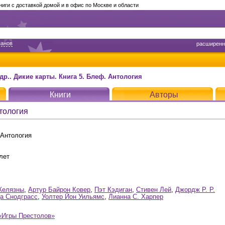
ги с доставкой домой и в офис по Москве и области
панов
расширенн
 др.. Дикие карты. Книга 5. Блеф. Антология
Книги
Авторы
нтология
 Антология
лет
Желязны
,
Артур Байрон Ковер
,
Пэт Кэдиган
,
Стивен Лей
,
Джордж Р. Р.
а Снодграсс
,
Уолтер Йон Уильямс
,
Лианна С. Харпер
«Игры Престолов»