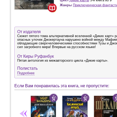
Цикл
Дикие карты
5-я книга из 9
Жанры
Приключенческая фантаст
От издателя
Сюжет пятого тома альтернативной вселенной «Диких карт» р
опасных улочек Джокертауна нарушено войной между Мафией 
обладающие сверхчеловеческими способностями Тузы и Джок
сил загробного мира! Впервые на русском языке!
От Киры Руфанбук
Пятая антология из межавторского цикла «Дикие карты».
Полистать
Подробнее
Если Вам понравилась эта книга, не пропустите: