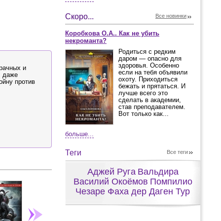
Скоро...
Все новинки
Коробкова О.А.. Как не убить
некроманта?
Родиться с редким
даром — опасно для
здоровья. Особенно
мрачных и
если на тебя объявили
, даже
охоту. Приходиться
ойну против
бежать и прятаться. И
лучше всего это
сделать в академии,
став преподавателем.
Вот только как...
больше...
Теги
Все теги
Аджей Руга
Вальдира
Василий Окоёмов
Помпилио
Чезаре Фаха дер Даген Тур