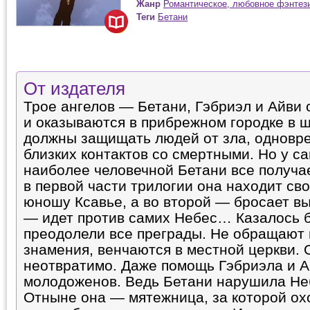
Жанр
Романтическое, любовное фэнтез
Теги
Бетани
От издателя
Трое ангелов — Бетани, Гэбриэл и Айви
и оказываются в прибрежном городке в 
должны защищать людей от зла, одновр
близких контактов со смертными. Но у с
наиболее человечной Бетани все получае
в первой части трилогии она находит св
юношу Ксавье, а во второй — бросает выз
— идет против самих Небес… Казалось 
преодолели все преграды. Не обращают
знамения, венчаются в местной церкви.
неотвратимо. Даже помощь Гэбриэла и Ай
молодоженов. Ведь Бетани нарушила Не
Отныне она — мятежница, за которой ох