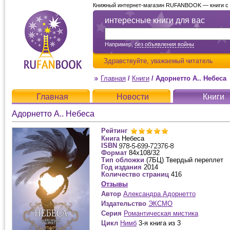
Книжный интернет-магазин RUFANBOOK — книги с д
интересные книги для вас
Например,
без объявления войны
Здравствуйте,
уважаемый читатель
Главная
/
Книги
/
Адорнетто А.. Небеса
Главная
Новости
Книги
Адорнетто А.. Небеса
Рейтинг
Книга
Небеса
ISBN
Формат
84x108/32
Тип обложки
(7БЦ) Твердый переплет
Год издания
2014
Количество страниц
416
Отзывы
Автор
Александра Адорнетто
Издательство
ЭКСМО
Серия
Романтическая мистика
Цикл
Нимб
3-я книга из 3