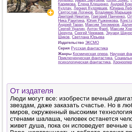
Каримова
,
Елена Клещенко
,
Андрей Кок
Кудлач
,
Леонид Кудрявцев
,
Юлиана Леб
Святослав Логинов
,
Владимир Марышев
Дмитрий Никитин
,
Григорий Панченко
,
Ол
Ника Ракитина
,
Юлия Рыженкова
,
Конст
Андрей Таран
,
Максим Тихомиров
,
Далия
Сергей Удалин
,
Антон Фарб
,
Максим Хор
Цюрупа
,
Сергей Чекмаев
,
Эдуард Шаур
Шиков
,
Светлана Юрьева
Издательство
ЭКСМО
Серия
Русская фантастика
Жанры
Космическая опера
,
Научная фа
Приключенческая фантастика
,
Социальн
психологическая фантастика
,
Хроноопер
От издателя
Люди могут все: изобрести вечный двигат
звездам, даже заказать счастье. Но в л
миров, окруженный высокими технология
стенами шалаша, человек останется чело
живет душа, пока он исповедует вечные 