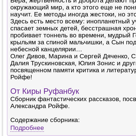
Вера, жертвенность и доброта делают п
окружающий мир, а кто этого еще не пон
научит. Ее методы иногда жестоки, но эт
Здесь есть место всему: инопланетный 
спасает земных детей, бесстрашная хр
пробивает тоннель во времени, мудрый Г
крыльям за спиной мальчишки, а Сын по
небесной канцелярии…
Олег Дивов, Марина и Сергей Дяченко, С
Далия Трускиновская, Юлия Зонис и друг
посвященном памяти критика и литерату
Ройфе!
От Киры Руфанбук
Сборник фантастических рассказов, по
Александра Ройфе.
Содержание сборника:
Подробнее