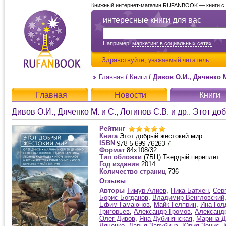
Книжный интернет-магазин RUFANBOOK — книги с д
интересные книги для вас
Например,
маркетинг в социальных сетях
Здравствуйте,
уважаемый читатель
Главная
/
Книги
/
Дивов О.И., Дяченко М. и С.
Главная
Новости
Книги
Дивов О.И., Дяченко М. и С., Логинов С.В. и др.. Этот д
Рейтинг
Книга
Этот добрый жестокий мир
ISBN
Формат
84x108/32
Тип обложки
(7БЦ) Твердый переплет
Год издания
2014
Количество страниц
736
Отзывы
Авторы
Тимур Алиев
,
Ника Батхен
,
Сер
Борис Богданов
,
Владимир Венгловский
Ефим Гамаюнов
,
Майк Гелприн
,
Ина Гол
Григорьев
,
Александр Громов
,
Александ
Олег Дивов
,
Яна Дубинянская
,
Марина Д
Дяченко
,
Дарья Зарубина
,
Юлия Зонис
,