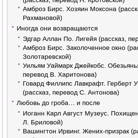
(рассказ, перевод Н. Кротовской)
Амброз Бирс. Хозяин Моксона (расск
Рахмановой)
Иногда они возвращаются
Эдгар Аллан По. Лигейя (рассказ, пе
Амброз Бирс. Заколоченное окно (ра
Золотаревской)
Уильям Уаймарк Джейкобс. Обезьянья
перевод В. Харитонова)
Говард Филлипс Лавкрафт. Герберт У
(рассказ, перевод С. Антонова)
Любовь до гроба… и после
Иоганн Карл Август Музеус. Похищен
Л. Бриловой)
Вашингтон Ирвинг. Жених-призрак (ра