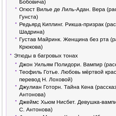
Бобовича)
Огюст Вилье де Лиль-Адан. Вера (рас
Гунста)
Редьярд Киплинг. Рикша-призрак (рас
Шадрина)
Густав Майринк. Женщина без рта (р
Крюкова)
Этюды в багровых тонах
Джон Уильям Полидори. Вампир (расс
Теофиль Готье. Любовь мёртвой крас
перевод Н. Лоховой)
Джулиан Готорн. Тайна Кена (рассказ
Антонова)
Джеймс Хьюм Нисбет. Девушка-вампи
С. Антонова)