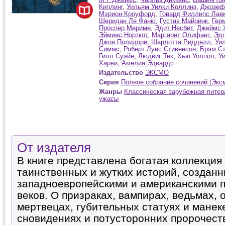
Киплинг
,
Уильям Уилки Коллинз
,
Джозеф
Мэрион Кроуфорд
,
Говард Филлипс Лав
Шеридан Ле Фаню
,
Густав Майринк
,
Гер
Проспер Мериме
,
Эдит Несбит
,
Джеймс 
Эймиас Норткот
,
Маргарет Олифант
,
Эдг
Джон Полидори
,
Шарлотта Ридделл
,
Уи
Симмс
,
Роберт Луис Стивенсон
,
Брэм Ст
Гилл Суэйн
,
Людвиг Тик
,
Хью Уолпол
,
У
Харви
,
Амелия Эдвардс
Издательство
ЭКСМО
Серия
Полное собрание сочинений (Экс
Жанры
Классическая зарубежная литер
ужасы
От издателя
В книге представлена богатая коллекция
таинственных и жутких историй, создан
западноевропейскими и американскими п
веков. О призраках, вампирах, ведьмах,
мертвецах, губительных статуях и манек
сновидениях и потусторонних пророчеств