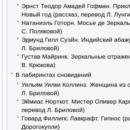
Эрнст Теодор Амадей Гофман. Прикл
Новый год (рассказ, перевод Л. Лунг
Натаниэль Готорн. Мосье де Зеркаль
С. Поляковой)
Эдмунд Гилл Суэйн. Индийский абажу
Л. Бриловой)
Густав Майринк. Зеркальные отражен
В. Крюкова)
В лабиринтах сновидений
Уильям Уилки Коллинз. Женщина из с
Л. Бриловой)
Эймиас Норткот. Мистер Оливер Карм
перевод Л. Бриловой)
Говард Филлипс Лавкрафт. Гипнос (ра
Дорогокупли)