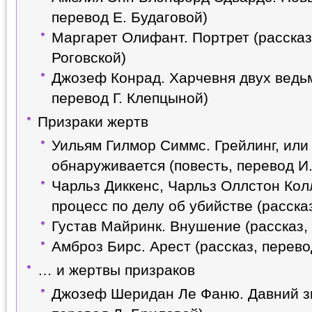
перевод Е. Будаговой)
Маргарет Олифант. Портрет (рассказ
Роговской)
Джозеф Конрад. Харчевня двух ведьм
перевод Г. Клепцыной)
Призраки жертв
Уильям Гилмор Симмс. Грейлинг, или
обнаруживается (повесть, перевод И
Чарльз Диккенс, Чарльз Оллстон Кол
процесс по делу об убийстве (расска
Густав Майринк. Внушение (рассказ,
Амброз Бирс. Арест (рассказ, перев
… и жертвы призраков
Джозеф Шеридан Ле Фаню. Давний зн