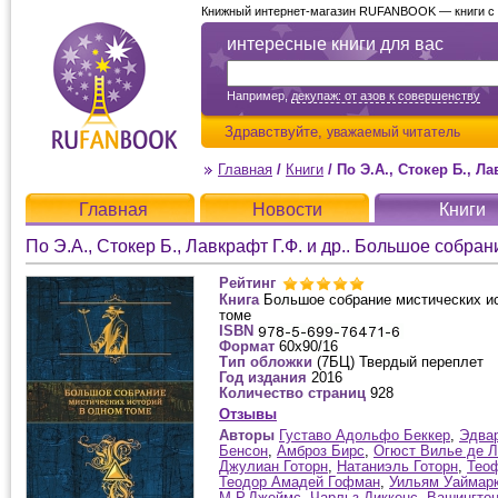
Книжный интернет-магазин RUFANBOOK — книги с д
интересные книги для вас
Например,
декупаж: от азов к совершенству
Здравствуйте,
уважаемый читатель
Главная
/
Книги
/
По Э.А., Стокер Б., Лавкрафт Г.Ф.
Главная
Новости
Книги
Рейтинг
Книга
Большое собрание мистических и
томе
ISBN
Формат
60x90/16
Тип обложки
(7БЦ) Твердый переплет
Год издания
2016
Количество страниц
928
Отзывы
Авторы
Густаво Адольфо Беккер
,
Эдва
Бенсон
,
Амброз Бирс
,
Огюст Вилье де 
Джулиан Готорн
,
Натаниэль Готорн
,
Теоф
Теодор Амадей Гофман
,
Уильям Уаймар
М.Р.Джеймс
,
Чарльз Диккенс
,
Вашингтон