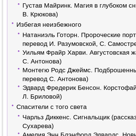
Густав Майринк. Магия в глубоком сн
В. Крюкова)
Избегая неизбежного
Натаниэль Готорн. Пророческие порт
перевод И. Разумовской, С. Самостр
Уильям Фрайр Харви. Августовская ж
С. Антонова)
Монтегю Родс Джеймс. Подброшенные
перевод С. Антонова)
Эдвард Фредерик Бенсон. Корстофай
Л. Бриловой)
Спасители с того света
Чарльз Диккенс. Сигнальщик (рассказ
Сухарева)
Амелия Энн Блэнфорд Эдвардс. Новы