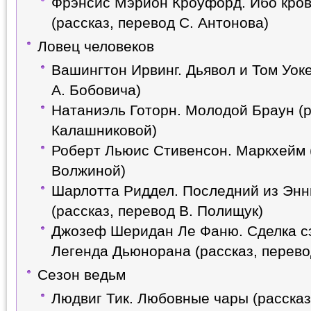
Фрэнсис Мэрион Кроуфорд. Ибо кров
(рассказ, перевод С. Антонова)
Ловец человеков
Вашингтон Ирвинг. Дьявол и Том Уоке
А. Бобовича)
Натаниэль Готорн. Молодой Браун (р
Калашниковой)
Роберт Льюис Стивенсон. Маркхейм (
Волжиной)
Шарлотта Риддел. Последний из Энн
(рассказ, перевод В. Полищук)
Джозеф Шеридан Ле Фаню. Сделка с
Легенда Дьюнорана (рассказ, перево
Сезон ведьм
Людвиг Тик. Любовные чары (рассказ