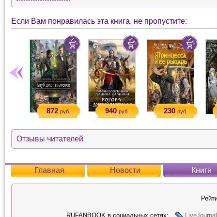
Если Вам понравилась эта книга, не пропустите:
872
940
230
руб.
руб.
руб.
Отзывы читателей
Главная
Новости
Книги
Рейти
RUFANBOOK в социальных сетях:
LiveJournal