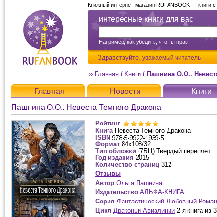
Книжный интернет-магазин RUFANBOOK — книги с д
интересные книги для вас
Например,
как убедить, что ты прав
Здравствуйте,
уважаемый читатель
Главная
/
Книги
/
Пашнина О.О.. Невест
Главная
Новости
Книги
Пашнина О.О.. Невеста Темного Дракона
Рейтинг
Книга
Невеста Темного Дракона
ISBN
Формат
84х108/32
Тип обложки
(7БЦ) Твердый переплет
Год издания
2015
Количество страниц
312
Отзывы
Автор
Ольга Пашнина
Издательство
АЛЬФА-КНИГА
Серия
Фантастический Любовный Роман
Цикл
Драконьи Авиалинии
2-я книга из 3