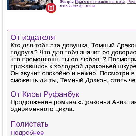
Жанры
Приключенческое фэнтези
,
Рома
любовное фэнтези
От издателя
Кто для тебя эта девушка, Темный Драко
подруга? Что для тебя значит ее довери
что променяешь ты ее любовь? Посмотри 
прижавшись к холодной драконьей шкуре
Он звучит спокойно и нежно. Посмотри в 
сможешь ли ты, Темный Дракон, стать ч
От Киры Руфанбук
Продолжение романа «Драконьи Авиалин
одноименного цикла.
Полистать
Подробнее