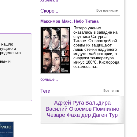
Скоро...
Все новинки
Максимов Макс. Небо Титана
Пятеро ученых
оказались в западне на
спутнике Сатурна,
Титане. От враждебной
о нашло
среды их защищают
дущего и
лишь стенки надувного
пределению
модуля лаборатории, а
снаружи температура
ены» и
минус 180°С. Кислорода
осталось на...
больше...
Теги
Все теги
Аджей Руга
Вальдира
Василий Окоёмов
Помпилио
Чезаре Фаха дер Даген Тур