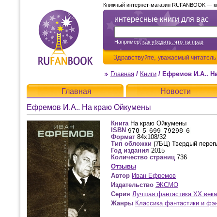
Книжный интернет-магазин RUFANBOOK — кни
интересные книги для вас
Например,
как убедить, что ты прав
Здравствуйте,
уважаемый читатель
Главная
/
Книги
/
Ефремов И.А.. Н
Главная
Новости
Ефремов И.А.. На краю Ойкумены
Книга
На краю Ойкумены
ISBN
Формат
84x108/32
Тип обложки
(7БЦ) Твердый переп
Год издания
2015
Количество страниц
736
Отзывы
Автор
Иван Ефремов
Издательство
ЭКСМО
Серия
Лучшая фантастика XX века
Жанры
Классика фантастики и фэ