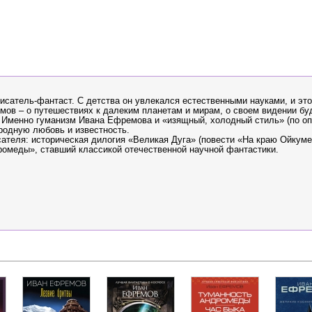
писатель-фантаст. С детства он увлекался естественными науками, и эт
емов – о путешествиях к далеким планетам и мирам, о своем видении бу
. Именно гуманизм Ивана Ефремова и «изящный, холодный стиль» (по о
ародную любовь и известность.
ателя: историческая дилогия «Великая Дуга» (повести «На краю Ойкум
омеды», ставший классикой отечественной научной фантастики.