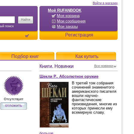
Войти в магазин
Мой RUFANBOOK
Моя корзина
Мои сообщения
ый поиск
Мои заказы
Регистрация
Подбор книг
Как купить
Книги. Новинки
Все новинки
Шекли Р.. Абсолютное оружие
В третий том собрания
сочинений знаменитого
американского писателя
вошли научно-
Отсутствует
фантастические
произведения, многие из
отложить
которых принесли ему
всемирную славу.
больше...