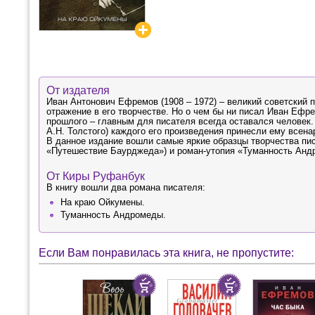
От издателя
Иван Антонович Ефремов (1908 – 1972) – великий советский 
отражение в его творчестве. Но о чем бы ни писал Иван Ефр
прошлого – главным для писателя всегда оставался человек
А.Н. Толстого) каждого его произведения принесли ему всен
В данное издание вошли самые яркие образцы творчества пис
«Путешествие Баурджеда») и роман-утопия «Туманность Андр
От Киры Руфанбук
В книгу вошли два романа писателя:
На краю Ойкумены.
Туманность Андромеды.
Если Вам понравилась эта книга, не пропустите: