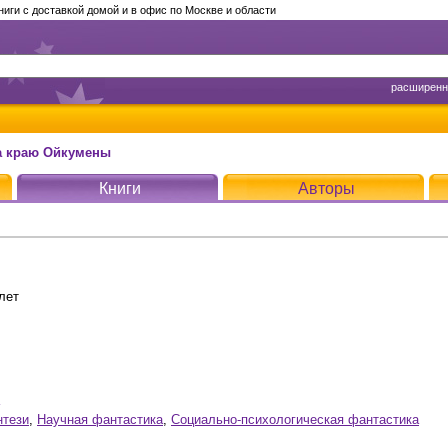
ги с доставкой домой и в офис по Москве и области
расширенн
а краю Ойкумены
Книги
Авторы
лет
нтези
,
Научная фантастика
,
Социально-психологическая фантастика