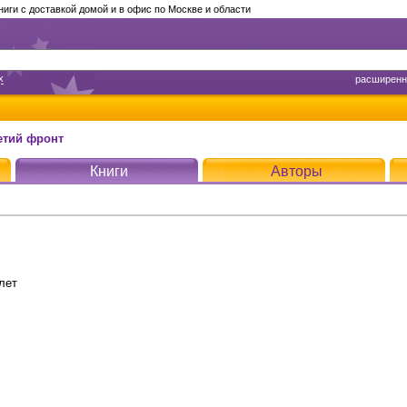
ги с доставкой домой и в офис по Москве и области
х
расширенн
етий фронт
Книги
Авторы
лет