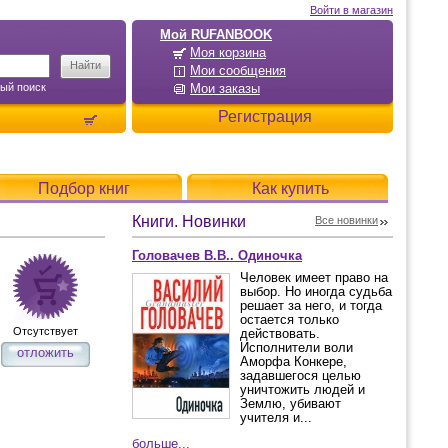
Войти в магазин
Мой RUFANBOOK
Моя корзина
Мои сообщения
ый поиск
Мои заказы
Регистрация
Подбор книг
Как купить
Книги. Новинки
Все новинки
Головачев В.В.. Одиночка
Человек имеет право на
выбор. Но иногда судьба
решает за него, и тогда
остается только
Отсутствует
действовать.
Исполнители воли
отложить
Аморфа Конкере,
задавшегося целью
уничтожить людей и
Землю, убивают
учителя и...
больше...