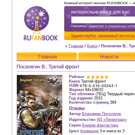
Книжный интернет-магазин RUFANBOOK — кни
интересные книги для вас
Например,
маркетинг в социальных сетя
Здравствуйте,
уважаемый читатель
Главная
/
Книги
/
Поселягин В.. Тр
Главная
Новости
Поселягин В.. Третий фронт
Рейтинг
Книга
Третий фронт
ISBN
Формат
84х108/32
Тип обложки
(7БЦ) Твердый переп
Год издания
2015
Количество страниц
384
Отзывы
Автор
Владимир Поселягин
Издательство
ИД «Ленинград»
Серия
Боевая фантастика
Цикл
Аномалия
3-я книга из 3