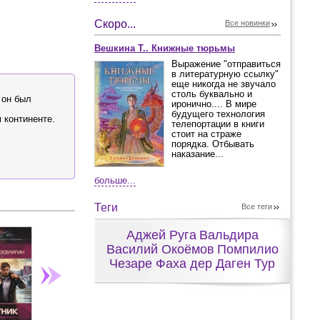
Скоро...
Все новинки
Вешкина Т.. Книжные тюрьмы
Выражение "отправиться
в литературную ссылку"
еще никогда не звучало
столь буквально и
 он был
иронично.... В мире
будущего технология
 континенте.
телепортации в книги
стоит на страже
порядка. Отбывать
наказание...
больше...
Теги
Все теги
Аджей Руга
Вальдира
Василий Окоёмов
Помпилио
Чезаре Фаха дер Даген Тур