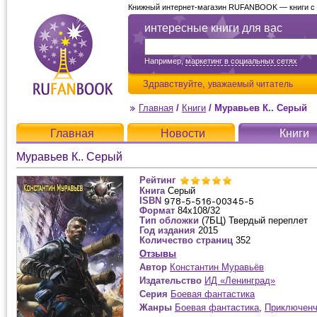
Книжный интернет-магазин RUFANBOOK — книги с д
интересные книги для вас
Например,
маркетинг в социальных сетях
Здравствуйте,
уважаемый читатель
Главная
/
Книги
/
Муравьев К.. Серый
Главная
Новости
Книги
Муравьев К.. Серый
Рейтинг
Книга
Серый
ISBN
Формат
84х108/32
Тип обложки
(7БЦ) Твердый переплет
Год издания
2015
Количество страниц
352
Отзывы
Автор
Константин Муравьёв
Издательство
ИД «Ленинград»
Серия
Боевая фантастика
Жанры
Боевая фантастика
,
Приключенч