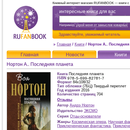
Книжный интернет-магазин RUFANBOOK — книги с д
интересные книги для вас
Например,
укрой меня от замыслов коварных
Здравствуйте,
уважаемый читатель
Главная
/
Книги
/
Нортон А.. Последняя
Главная
Новости
Книги
Нортон А.. Последняя планета
Книга
Последняя планета
ISBN
Формат
84x108/32
Тип обложки
(7БЦ) Твердый переплет
Год издания
2016
Количество страниц
704
Отзывы
Автор
Андрэ Нортон
Издательство
ЭКСМО
Серия
Отцы-основатели
Жанры
Космическая опера
,
Научная фа
Приключенческая фантастика
,
Приключе