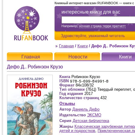
Книжный интернет-магазин RUFANBOOK — книги с д
интересные книги для вас
Например,
ночная стража терри пратчетт
Здравствуйте,
уважаемый читатель
Главная
/
Книги
/
Дефо Д.. Робинзон Кр
Главная
Новости
Книги
Дефо Д.. Робинзон Крузо
Книга
Робинзон Крузо
ISBN
Формат
84x108/32
Тип обложки
(7БЦ) Твердый переплет, 
Год издания
2017
Количество страниц
432
Отзывы
Автор
Даниель Дефо
Издательство
ЭКСМО
Серия
Детская библиотека
Жанры
Классическая зарубежная литер
детей и подростков
,
Приключенческая л