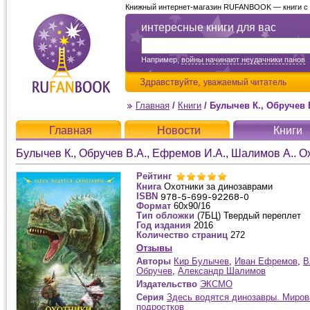
Книжный интернет-магазин RUFANBOOK — книги с д
интересные книги для вас
Например,
войны начинают неудачники панов
Здравствуйте,
уважаемый читатель
Главная
/
Книги
/
Булычев К., Обручев В.А., Еф
Главная
Новости
Книги
Булычев К., Обручев В.А., Ефремов И.А., Шалимов А.. 
Рейтинг
Книга
Охотники за динозаврами
ISBN
Формат
60x90/16
Тип обложки
(7БЦ) Твердый переплет
Год издания
2016
Количество страниц
272
Отзывы
Авторы
Кир Булычев
,
Иван Ефремов
,
В
Обручев
,
Александр Шалимов
Издательство
ЭКСМО
Серия
Здесь водятся динозавры. Миров
подростков