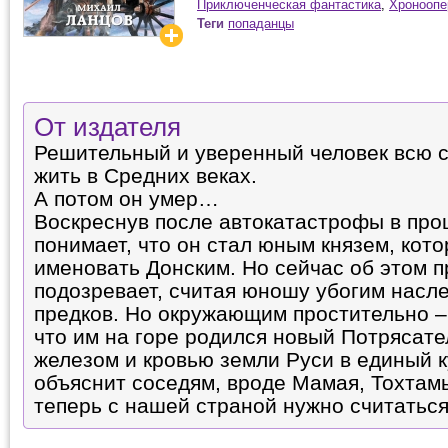
Приключенческая фантастика
,
Хроноопе
Теги
попаданцы
От издателя
Решительный и уверенный человек всю 
жить в Средних веках.
А потом он умер…
Воскреснув после автокатастрофы в пр
понимает, что он стал юным князем, кото
именовать Донским. Но сейчас об этом п
подозревает, считая юношу убогим насл
предков. Но окружающим простительно – 
что им на горе родился новый Потрясат
железом и кровью земли Руси в единый к
объяснит соседям, вроде Мамая, Тохтам
теперь с нашей страной нужно считаться