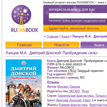
Книжный интернет-магазин RUFANBOOK — книги с д
интересные книги для вас
Например,
войны начинают неудачники панов
Здравствуйте,
уважаемый читатель
Главная
/
Книги
/
Ланцов М.А.. Дмитри
Главная
Новости
Книги
Ланцов М.А.. Дмитрий Донской. Пробуждение силы
Книга
Дмитрий Донской. Пробуждение с
ISBN
Формат
84x108/32
Тип обложки
(7БЦ) Твердый переплет
Год издания
2017
Количество страниц
352
Отзывы
Автор
Михаил Ланцов
Издательства
ЭКСМО
,
Яуза
Серия
Героическая фантастика. Только 
Цикл
Дмитрий Донской. Орёл
1-я книга и
Жанры
Боевая фантастика
,
Криптоисто