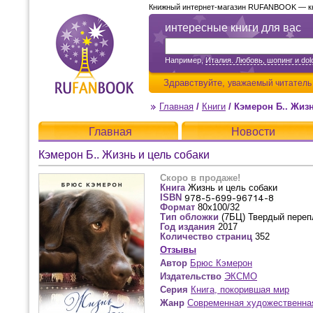
Книжный интернет-магазин RUFANBOOK — кни
интересные книги для вас
Например,
Италия. Любовь, шопинг и dolc
Здравствуйте,
уважаемый читатель
Главная
/
Книги
/
Кэмерон Б.. Жиз
Главная
Новости
Кэмерон Б.. Жизнь и цель собаки
Скоро в продаже!
Книга
Жизнь и цель собаки
ISBN
Формат
80x100/32
Тип обложки
(7БЦ) Твердый переп
Год издания
2017
Количество страниц
352
Отзывы
Автор
Брюс Кэмерон
Издательство
ЭКСМО
Серия
Книга, покорившая мир
Жанр
Современная художественна