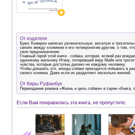
От издателя
Брюс Кэмерон написал увлекательную, веселую и трогательну
связях между хозяином и его четвероногим другом, о том, чт
свое предназначение.
Главный герой этой книги - собака, которая, всякий раз рожд
одинокому мальчику Итану, потерявшей веру Майе или трогат
чувства, которые доступны далеко не каждому человеку.
Чтобы доказать это, иногда собаке приходится побывать в раз
своего хозяина. Даже если их разделяют несколько жизней.
От Киры Руфанбук
Переиздание романа «Жизнь и цель собаки» в серии «Книга, 
Если Вам понравилась эта книга, не пропустите: