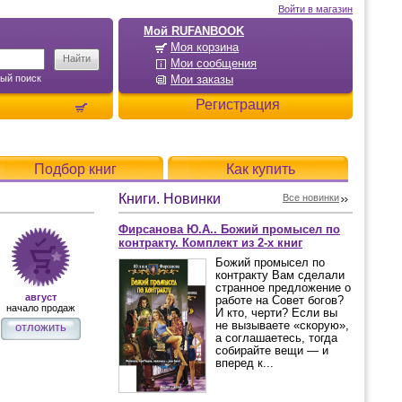
Войти в магазин
Мой RUFANBOOK
Моя корзина
Мои сообщения
ый поиск
Мои заказы
Регистрация
Подбор книг
Как купить
Книги. Новинки
Все новинки
Фирсанова Ю.А.. Божий промысел по
контракту. Комплект из 2-х книг
Божий промысел по
контракту Вам сделали
странное предложение о
август
работе на Совет богов?
начало продаж
И кто, черти? Если вы
не вызываете «скорую»,
отложить
а соглашаетесь, тогда
собирайте вещи — и
вперед к...