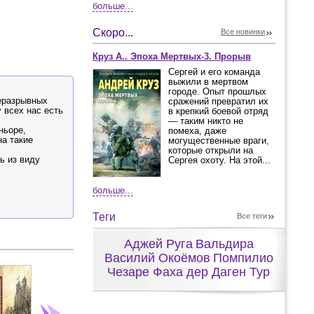
больше...
Скоро...
Все новинки
Круз А.. Эпоха Мертвых-3. Прорыв
Сергей и его команда
выжили в мертвом
городе. Опыт прошлых
неразрывных
сражений превратил их
 всех нас есть
в крепкий боевой отряд
— таким никто не
ньоре,
помеха, даже
на такие
могущественные враги,
которые открыли на
ь из виду
Сергея охоту. На этой...
больше...
Теги
Все теги
Аджей Руга
Вальдира
Василий Окоёмов
Помпилио
Чезаре Фаха дер Даген Тур