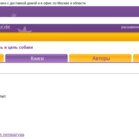
ги с доставкой домой и в офис по Москве и области
e vita!
расширенн
нь и цель собаки
Книги
Авторы
лет
я литература