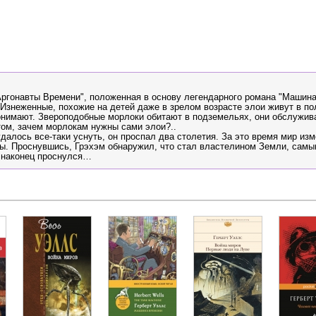
Аргонавты Времени", положенная в основу легендарного романа "Машина
Изнеженные, похожие на детей даже в зрелом возрасте элои живут в п
понимают. Звероподобные морлоки обитают в подземельях, они обслужи
ом, зачем морлокам нужны сами элои?..
далось все-таки уснуть, он проспал два столетия. За это время мир из
ы. Проснувшись, Грэхэм обнаружил, что стал властелином Земли, самы
 наконец проснулся…