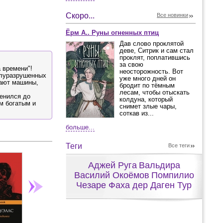
Скоро...
Все новинки
Ёрм А.. Руны огненных птиц
Дав слово проклятой
деве, Ситрик и сам стал
проклят, поплатившись
за свою
 времени"!
неосторожность. Вот
олуразрушенных
уже много дней он
вают машины,
бродит по тёмным
лесам, чтобы отыскать
менился до
колдуна, который
м богатым и
снимет злые чары,
соткав из...
больше...
Теги
Все теги
Аджей Руга
Вальдира
Василий Окоёмов
Помпилио
Чезаре Фаха дер Даген Тур