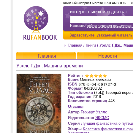
Книжный интернет-магазин RUFANBOOK — кни
интересные книги для вас
Например,
войны начинают неудачники 
Здравствуйте,
уважаемый читатель
Главная
/
Книги
/
Уэллс Г.Дж.. Ма
Главная
Новости
Уэллс Г.Дж.. Машина времени
Рейтинг
Книга
Машина времени
ISBN
Формат
84x108/32
Тип обложки
(7БЦ) Твердый переп
Год издания
2018
Количество страниц
448
Отзывы
Автор
Герберт Уэллс
Издательство
ЭКСМО
Серия
Лучшая фантастика о путеш
Жанры
Классика фантастики и фэ