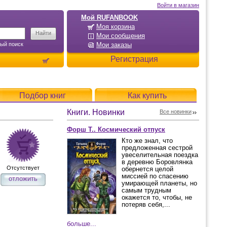
Войти в магазин
Мой RUFANBOOK
Моя корзина
Мои сообщения
ый поиск
Мои заказы
Регистрация
Подбор книг
Как купить
Книги. Новинки
Все новинки
Форш Т.. Космический отпуск
Кто же знал, что
предложенная сестрой
увеселительная поездка
в деревню Боровлянка
Отсутствует
обернется целой
миссией по спасению
отложить
умирающей планеты, но
самым трудным
окажется то, чтобы, не
потеряв себя,...
больше...