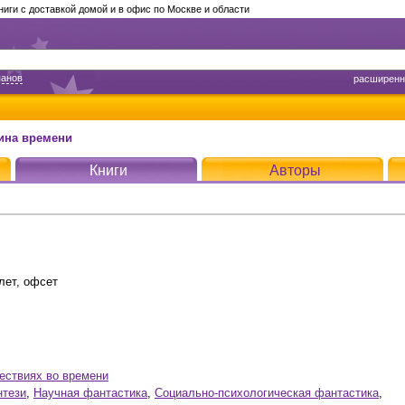
ги с доставкой домой и в офис по Москве и области
панов
расширенн
шина времени
Книги
Авторы
лет, офсет
ествиях во времени
нтези
,
Научная фантастика
,
Социально-психологическая фантастика
,