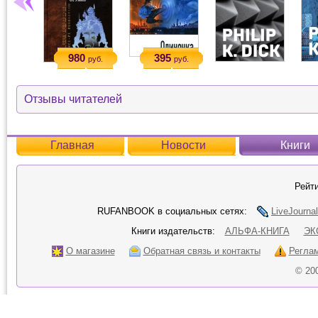
980
395
руб.
руб.
Отзывы читателей
Главная
Новости
Книги
Рейти
RUFANBOOK в социальных сетях:
LiveJournal
Книги издательств:
АЛЬФА-КНИГА
ЭК
О магазине
Обратная связь и контакты
Регла
© 20