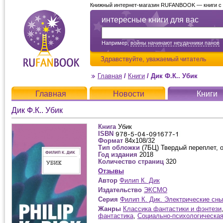
Книжный интернет-магазин RUFANBOOK — книги с д
интересные книги для вас
Например,
войны начинают неудачники панов
Здравствуйте,
уважаемый читатель
Главная
/
Книги
/
Дик Ф.К.. Убик
Главная
Новости
Книги
Дик Ф.К.. Убик
Книга
Убик
ISBN
Формат
84x108/32
Тип обложки
(7БЦ) Твердый переплет, 
Год издания
2018
Количество страниц
320
Отзывы
Автор
Филип К. Дик
Издательство
ЭКСМО
Серия
Филип К. Дик. Электрические сны
Жанры
Классика фантастики и фэнтези
фантастика
,
Социально-психологическа