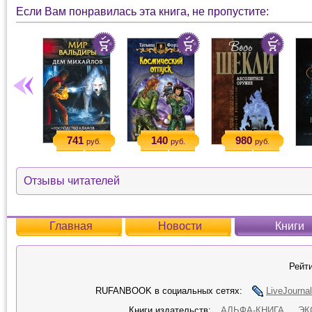
Если Вам понравилась эта книга, не пропустите:
741
140
980
руб.
руб.
руб.
Отзывы читателей
Главная
Новости
Книги
Рейти
RUFANBOOK в социальных сетях:
LiveJournal
Книги издательств:
АЛЬФА-КНИГА
ЭК