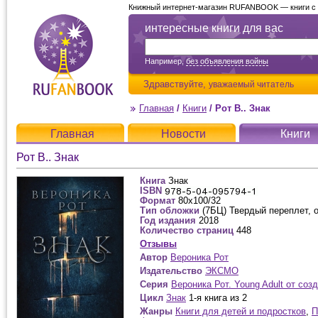
Книжный интернет-магазин RUFANBOOK — книги с д
интересные книги для вас
Например,
без объявления войны
Здравствуйте,
уважаемый читатель
Главная
/
Книги
/
Рот В.. Знак
Главная
Новости
Книги
Рот В.. Знак
Книга
Знак
ISBN
Формат
80x100/32
Тип обложки
(7БЦ) Твердый переплет, 
Год издания
2018
Количество страниц
448
Отзывы
Автор
Вероника Рот
Издательство
ЭКСМО
Серия
Вероника Рот. Young Adult от соз
Цикл
Знак
1-я книга из 2
Жанры
Книги для детей и подростков
,
П