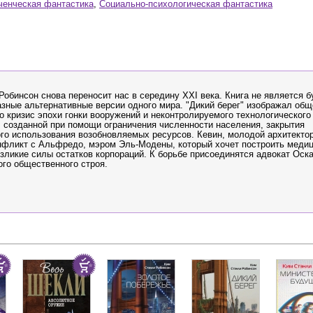
енческая фантастика
,
Социально-психологическая фантастика
обинсон снова переносит нас в середину XXI века. Книга не является 
ные альтернативные версии одного мира. "Дикий берег" изображал общ
 кризис эпохи гонки вооружений и неконтролируемого технологического 
, созданной при помощи ограничения численности населения, закрытия
го использования возобновляемых ресурсов. Кевин, молодой архитектор
онфликт с Альфредо, мэром Эль-Модены, который хочет построить медиц
езликие силы остатков корпораций. К борьбе присоединятся адвокат Оск
го общественного строя.