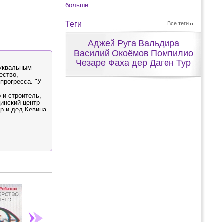
больше...
Теги
Все теги
Аджей Руга
Вальдира
Василий Окоёмов
Помпилио
Чезаре Фаха дер Даген Тур
буквальным
ество,
прогресса. "У
 и строитель,
инский центр
ар и дед Кевина