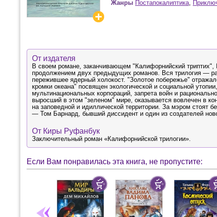
Жанры
Постапокалиптика
,
Приключ
От издателя
В своем романе, заканчивающем "Калифорнийский триптих", Р
продолжением двух предыдущих романов. Вся трилогия — раз
пережившее ядерный холокост. "Золотое побережье" отражало
кромки океана" посвящен экологической и социальной утопии
мультинациональных корпораций, запрета войн и рационально
выросший в этом "зеленом" мире, оказывается вовлечен в к
на заповедной и идиллической территории. За мэром стоят б
— Том Барнард, бывший диссидент и один из создателей ново
От Киры Руфанбук
Заключительный роман «Калифорнийской трилогии».
Если Вам понравилась эта книга, не пропустите: