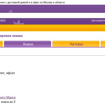
ги с доставкой домой и в офис по Москве и области
арных
расширенн
 кромки океана
Книги
Авторы
лет, офсет
ного Марса
 книга из 3