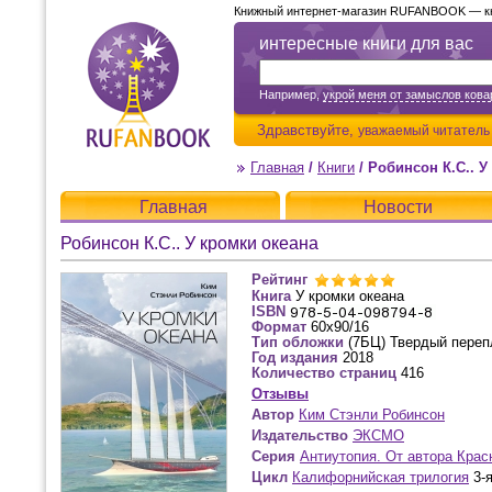
Книжный интернет-магазин RUFANBOOK — кни
интересные книги для вас
Например,
укрой меня от замыслов ков
Здравствуйте,
уважаемый читатель
Главная
/
Книги
/
Робинсон К.С.. У
Главная
Новости
Робинсон К.С.. У кромки океана
Рейтинг
Книга
У кромки океана
ISBN
Формат
60x90/16
Тип обложки
(7БЦ) Твердый переп
Год издания
2018
Количество страниц
416
Отзывы
Автор
Ким Стэнли Робинсон
Издательство
ЭКСМО
Серия
Антиутопия. От автора Крас
Цикл
Калифорнийская трилогия
3-я