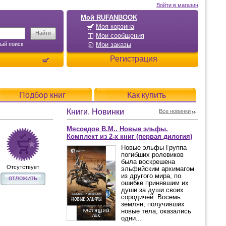
Войти в магазин
Мой RUFANBOOK
Моя корзина
Мои сообщения
ый поиск
Мои заказы
Регистрация
Подбор книг
Как купить
Книги. Новинки
Все новинки
Мясоедов В.М.. Новые эльфы.
Комплект из 2-х книг (первая дилогия)
Новые эльфы Группа
погибших ролевиков
была воскрешена
Отсутствует
эльфийским архимагом
из другого мира, по
отложить
ошибке принявшим их
души за души своих
сородичей. Восемь
землян, получивших
новые тела, оказались
одни...