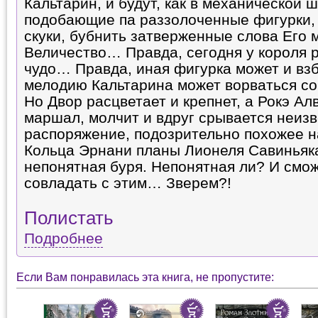
Кальтарин, и будут, как в механической 
подобающие па раззолоченные фигурки, и
скуки, бубнить затверженные слова Его
Величество… Правда, сегодня у короля 
чудо… Правда, иная фигурка может и вз
мелодию Кальтарина может ворваться с
Но Двор расцветает и крепнет, а Рокэ Ал
маршал, молчит и вдруг срывается неизв
распоряжение, подозрительно похожее н
Кольца Эрнани планы Лионеля Савиньяк
непонятная буря. Непонятная ли? И смо
совладать с этим… Зверем?!
Полистать
Подробнее
Если Вам понравилась эта книга, не пропустите: