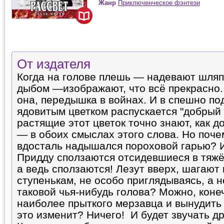
Жанр
Приключенческое фэнтези
От издателя
Когда на голове плешь — надевают шляпу
дыбом —изображают, что всё прекрасно.
она, передышка в войнах. И в спешно п
ядовитым цветком распускается "добрый 
растящие этот цветок точно знают, как 
— в обоих смыслах этого слова. Но почем
вдосталь надышался пороховой гарью? 
Придду сползаются отсидевшиеся в тяжё
а ведь сползаются! Лезут вверх, шагают
ступенькам, не особо приглядываясь, а 
таковой чья-нибудь голова? Можно, коне
наиболее прыткого мерзавца и вынудить е
это изменит? Ничего! И будет звучать д