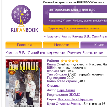
Книжный интернет-магазин RUFANBOOK — книги с д
интересные книги для вас
Например,
Италия. Любовь, шопинг и dolce vita!
Здравствуйте,
уважаемый читатель
Главная
/
Книги
/
Камша В.В.. Синий взг
Главная
Новости
Книги
Камша В.В.. Синий взгляд смерти. Рассвет. Часть пятая
Рейтинг
Книга
Синий взгляд смерти. Рассвет. Ча
ISBN
Формат
84x108/32
Тип обложки
(7БЦ) Твердый переплет
Год издания
2019
Количество страниц
480
Отзывы
Автор
Вера Камша
Издательство
ЭКСМО
Серия
Фэнтези Ника Перумова
Цикл
Отблески Этерны
15-я книга из 16