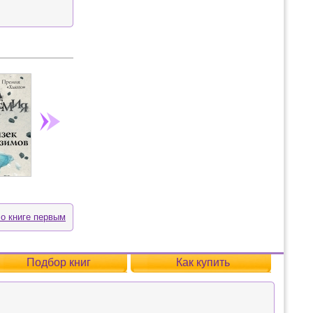
 о книге первым
Подбор книг
Как купить