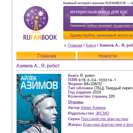
Книжный интернет-магазин RUFANBOOK — кни
интересные книги для вас
Например,
войны начинают неудачники 
Здравствуйте,
уважаемый читатель
Главная
/
Книги
/
Азимов А.. Я, ро
Главная
Новости
Азимов А.. Я, робот
Книга
Я, робот
ISBN
Формат
84x108/32
Тип обложки
(7БЦ) Твердый переп
Год издания
2019
Количество страниц
320
Отзывы
Автор
Айзек Азимов
Издательство
ЭКСМО
Серия
Гроссмейстер фантастики
Жанры
Классика фантастики и фэ