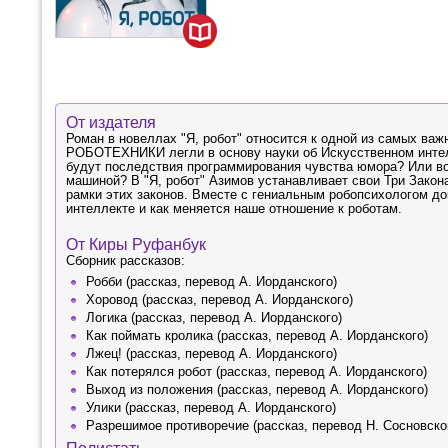
От издателя
Роман в новеллах "Я, робот" относится к одной из самых 
РОБОТЕХНИКИ легли в основу науки об Искусственном интелл
будут последствия программирования чувства юмора? Или во
машиной? В "Я, робот" Азимов устанавливает свои Три Закон
рамки этих законов. Вместе с гениальным робопсихологом д
интеллекте и как меняется наше отношение к роботам.
От Киры Руфанбук
Сборник рассказов:
Робби (рассказ, перевод А. Иорданского)
Хоровод (рассказ, перевод А. Иорданского)
Логика (рассказ, перевод А. Иорданского)
Как поймать кролика (рассказ, перевод А. Иорданского)
Лжец! (рассказ, перевод А. Иорданского)
Как потерялся робот (рассказ, перевод А. Иорданского)
Выход из положения (рассказ, перевод А. Иорданского)
Улики (рассказ, перевод А. Иорданского)
Разрешимое противоречие (рассказ, перевод Н. Сосновск