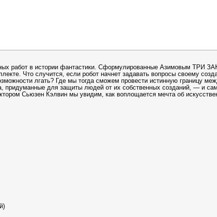
важных работ в истории фантастики. Сформулированные Азимовым ТРИ З
екте. Что случится, если робот начнет задавать вопросы своему созд
зможности лгать? Где мы тогда сможем провести истинную границу меж
а, придуманные для защиты людей от их собственных созданий, — и са
октором Сьюзен Кэлвин мы увидим, как воплощается мечта об искусств
ой)