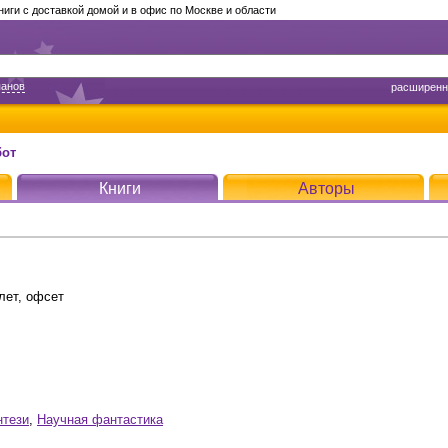
ги с доставкой домой и в офис по Москве и области
панов
расширенн
бот
Книги
Авторы
лет, офсет
нтези
,
Научная фантастика