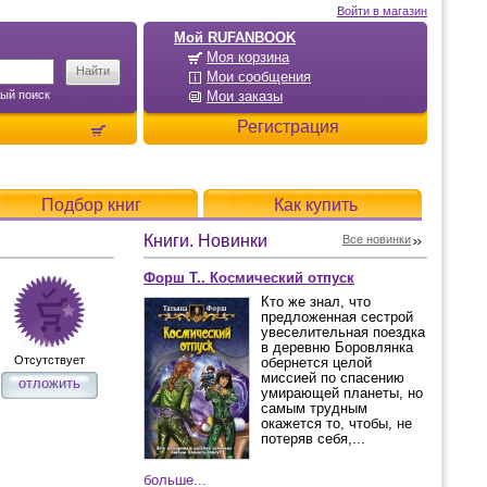
Войти в магазин
Мой RUFANBOOK
Моя корзина
Мои сообщения
ый поиск
Мои заказы
Регистрация
Подбор книг
Как купить
Книги. Новинки
Все новинки
Форш Т.. Космический отпуск
Кто же знал, что
предложенная сестрой
увеселительная поездка
в деревню Боровлянка
Отсутствует
обернется целой
миссией по спасению
отложить
умирающей планеты, но
самым трудным
окажется то, чтобы, не
потеряв себя,...
больше...