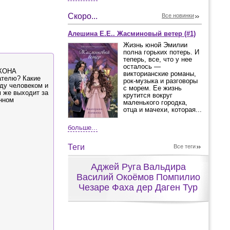
Скоро...
Все новинки
Алешина Е.Е.. Жасминовый ветер (#1)
Жизнь юной Эмилии
полна горьких потерь. И
теперь, все, что у нее
осталось —
АКОНА
викторианские романы,
ателю? Какие
рок-музыка и разговоры
ду человеком и
с морем. Ее жизнь
м же выходит за
крутится вокруг
енном
маленького городка,
отца и мачехи, которая...
больше...
Теги
Все теги
Аджей Руга
Вальдира
Василий Окоёмов
Помпилио
Чезаре Фаха дер Даген Тур