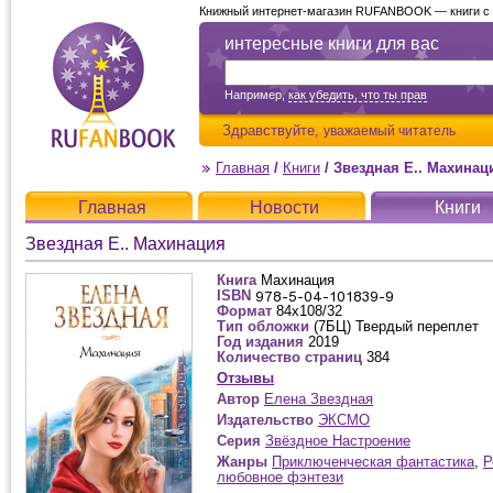
Книжный интернет-магазин RUFANBOOK — книги с д
интересные книги для вас
Например,
как убедить, что ты прав
Здравствуйте,
уважаемый читатель
Главная
/
Книги
/
Звездная Е.. Махинац
Главная
Новости
Книги
Звездная Е.. Махинация
Книга
Махинация
ISBN
Формат
84x108/32
Тип обложки
(7БЦ) Твердый переплет
Год издания
2019
Количество страниц
384
Отзывы
Автор
Елена Звездная
Издательство
ЭКСМО
Серия
Звёздное Настроение
Жанры
Приключенческая фантастика
,
Р
любовное фэнтези