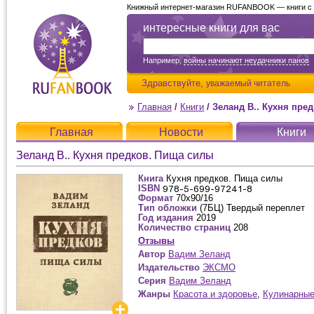
Книжный интернет-магазин RUFANBOOK — книги с д
интересные книги для вас
Например,
войны начинают неудачники панов
Здравствуйте,
уважаемый читатель
Главная
/
Книги
/
Зеланд В.. Кухня пре
Главная
Новости
Книги
Зеланд В.. Кухня предков. Пища силы
Книга
Кухня предков. Пища силы
ISBN
Формат
70x90/16
Тип обложки
(7БЦ) Твердый переплет
Год издания
2019
Количество страниц
208
Отзывы
Автор
Вадим Зеланд
Издательство
ЭКСМО
Серия
Вадим Зеланд
Жанры
Красота и здоровье
,
Кулинарные