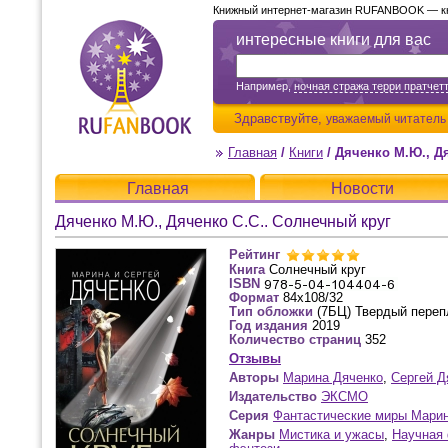
Книжный интернет-магазин RUFANBOOK — кни
интересные книги для вас
Например,
ночная стража терри пратчет
Здравствуйте,
уважаемый читатель
Главная
/
Книги
/
Дяченко М.Ю., Д
Главная
Новости
Дяченко М.Ю., Дяченко С.С.. Солнечный круг
Рейтинг
Книга
Солнечный круг
ISBN
Формат
84x108/32
Тип обложки
(7БЦ) Твердый переп
Год издания
2019
Количество страниц
352
Отзывы
Авторы
Марина Дяченко
,
Сергей Д
Издательство
ЭКСМО
Серия
Фантастические миры Марин
Жанры
Мистика и ужасы
,
Научная 