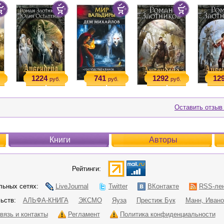
1224
741
1292
12
руб.
руб.
руб.
Оставить отзыв
Книги
Авторы
Рейтинги:
ьных сетях:
LiveJournal
Twitter
ВКонтакте
RSS-ле
ьств:
АЛЬФА-КНИГА
ЭКСМО
Яуза
Престиж Бук
Манн, Ивано
вязь и контакты
Регламент
Политика конфиденциальности