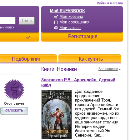
Войти в магазин
Мой RUFANBOOK
Моя корзина
Мои сообщения
ый поиск
Мои заказы
Регистрация
Подбор книг
Как купить
Книги. Новинки
Все новинки
Злотников Р.В.. Арвендейл. Дерзкий
рейд
Долгожданное
продолжение
приключений Троя,
Отсутствует
герцога Арвендейла, и
его друзей. Темный бог
отложить
орков низвержен, но их
чудовищная орда все
еще занимает столицу
Империи людей,
блистательный Эл-
Северин. Как...