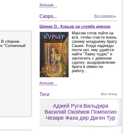
больше...
Скоро...
Все новинки
Шивер О.. Курьер на службе демона
Максим готов пойти на
всё, чтобы спасти жизнь
 В сборник
своему младшему брату
 и "Солнечный
Сашке. Когда надежды
почти нет, ему удаётся
найти "Лавку чудес" и
заключить с демоном
сделку: выздоровление
брата в обмен на
работу...
больше...
Теги
Все теги
Аджей Руга
Вальдира
Василий Окоёмов
Помпилио
Чезаре Фаха дер Даген Тур