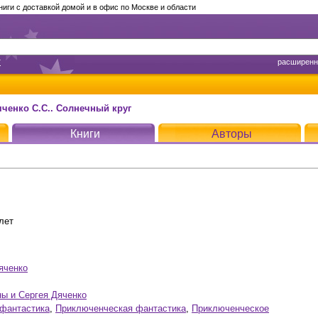
ги с доставкой домой и в офис по Москве и области
т
расширенн
яченко С.С.. Солнечный круг
Книги
Авторы
лет
яченко
ы и Сергея Дяченко
фантастика
,
Приключенческая фантастика
,
Приключенческое