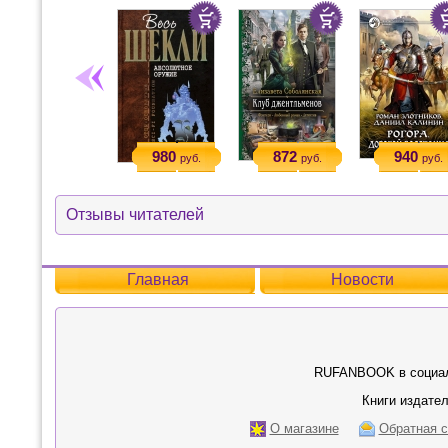
980
872
940
руб.
руб.
руб.
Отзывы читателей
Главная
Новости
RUFANBOOK в социал
Книги издател
О магазине
Обратная с