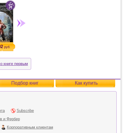
92
271
1100
420
руб.
руб.
руб.
руб.
 о книге первым
Подбор книг
Как купить
нта
Subscribe
в и Фербер
Корпоративным клиентам